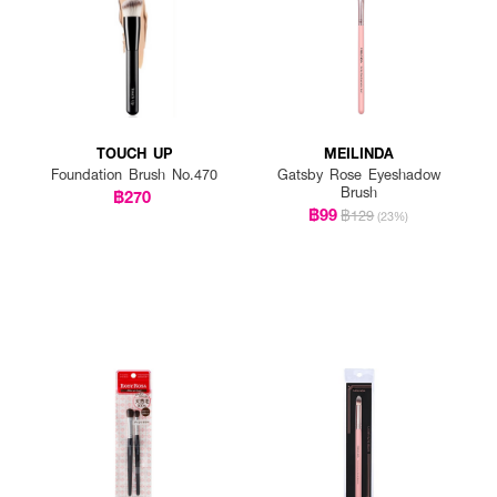
TOUCH UP
MEILINDA
Foundation Brush No.470
Gatsby Rose Eyeshadow
Brush
฿270
฿99
฿129
(23%)