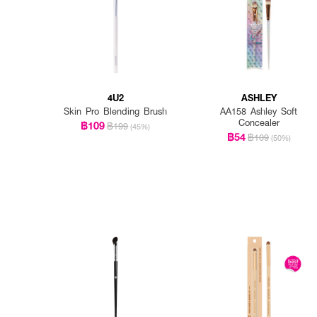
4U2
ASHLEY
Skin Pro Blending Brush
AA158 Ashley Soft
Concealer
฿109
฿199
(45%)
฿54
฿109
(50%)