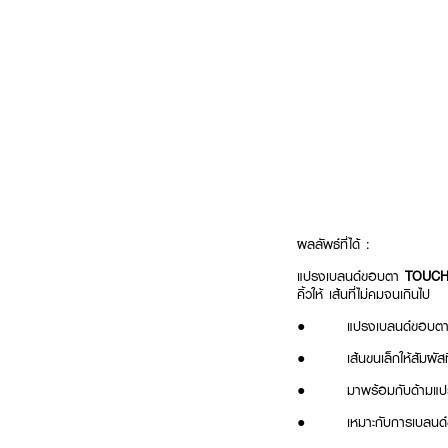
ผลลัพธ์ที่ได้ :
แปรงเบลนด์ขอบตา
TOUCH 
คิ้วให้ เส้นที่ไม่คมจนเกินไป
● แปรงเบลนด์ขอบตา ผล
● เส้นขนเล็กให้สัมผัสที่อ
● มาพร้อมกับด้ามแปรง
● เหมาะกับการเบลนด์