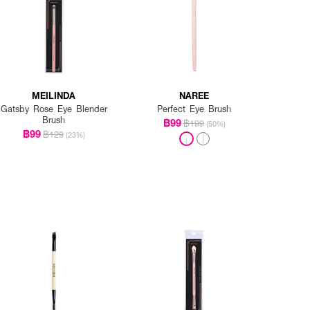
MEILINDA
NAREE
Gatsby Rose Eye Blender
Perfect Eye Brush
Brush
฿99
฿199
(50%)
฿99
฿129
(23%)