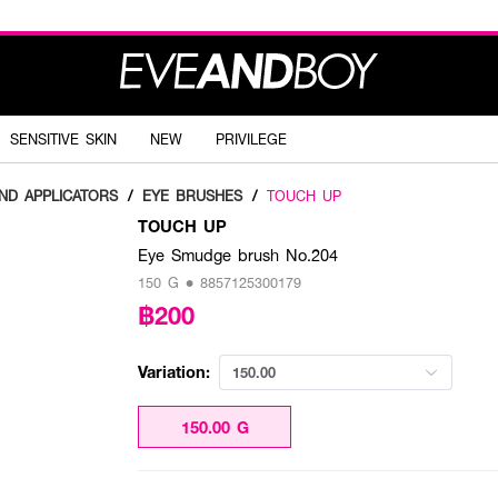
SENSITIVE SKIN
NEW
PRIVILEGE
ND APPLICATORS
/
EYE BRUSHES
/
TOUCH UP
TOUCH UP
Eye Smudge brush No.204
150 G • 8857125300179
฿200
Variation:
150.00
150.00 G