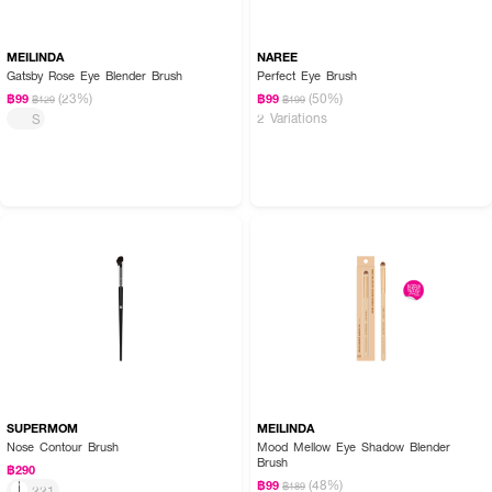
MEILINDA
NAREE
Gatsby Rose Eye Blender Brush
Perfect Eye Brush
(23%)
(50%)
฿99
฿99
฿129
฿199
2 Variations
S
SUPERMOM
MEILINDA
Nose Contour Brush
Mood Mellow Eye Shadow Blender
Brush
฿290
(48%)
฿99
฿189
221