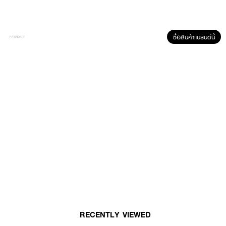
ซื้อสินค้าแบรนด์นี้
ผลลัพธ์ที่ได้ :
แปรงแต่งตาทรงดอกบัวพุ่ม
TOUCH UP Precision Eye Blender Brush
ผลิต
จากขนม้าคุณภาพสูง เหมาะแก่การทาในบริเวณเล็กๆ ที่เข้าถึงยาก หรือ ใช้ทาตา
ล่างให้เงาที่ฟุ้งๆ ไม่แข็ง
● แปรงปัดแป้ง ผลิตจากขนแพะแท้คุณภาพสูง
● เส้นขนเล็กให้สัมผัสที่อ่อนนุ่มไม่ระคายผิว
● มาพร้อมกับด้ามแปรงที่แข็งแรงทนทาน
● #No.143
● ขนาด 150G
RECENTLY VIEWED
How to Use :