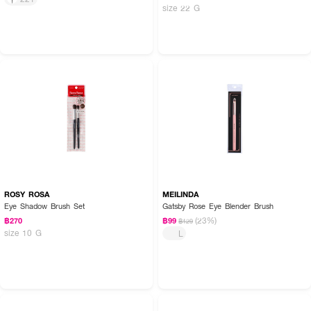
size 22 G
ROSY ROSA
MEILINDA
Eye Shadow Brush Set
Gatsby Rose Eye Blender Brush
(23%)
฿270
฿99
฿129
size 10 G
L