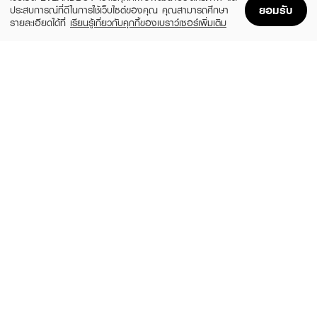
ยอมรับ
ประสบการณ์ที่ดีในการใช้เว็บไซต์ของคุณ คุณสามารถศึกษา
รายละเอียดได้ที่
เรียนรู้เกี่ยวกับคุกกี้ของเบราว์เซอร์เพิ่มเติม
Home
Home
Promotions
Promotions
Shopping Bag
Shopping Bag
Account
Account
BOBBI BROWN
MEILINDA
Ultra Fine Eye Liner Brush
Perfect pastel Detail Eyeshadow Brush
(10%)
(46%)
฿1,890
฿119
฿2,100
฿219
size 0
MC 4286 - 13
MEILINDA
SUPERMOM
Mood Mellow All-Over Eye Shadow
Eyeshadow Brush
Brush
฿290