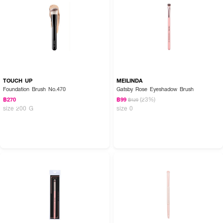
TOUCH UP
MEILINDA
Foundation Brush No.470
Gatsby Rose Eyeshadow Brush
(23%)
฿270
฿99
฿129
size 200 G
size 0