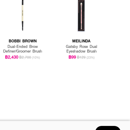
BOBBI BROWN
MEILINDA
Dual-Ended Brow
Gatsby Rose Dual
Definer/Groomer Brush
Eyeshadow Brush
฿2,430
฿99
฿2,700
฿129
(10%)
(23%)