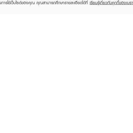
ในการใช้เว็บไซต์ของคุณ คุณสามารถศึกษารายละเอียดได้ที่
เรียนรู้เกี่ยวกับคุกกี้ของเบรา
TOMER CARE
EVEANDBOY MEMBER
 Shopping
Member registration
 store
t us