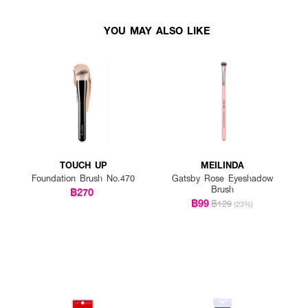
YOU MAY ALSO LIKE
TOUCH UP
MEILINDA
Foundation Brush No.470
Gatsby Rose Eyeshadow
Brush
฿270
฿99
฿129
(23%)