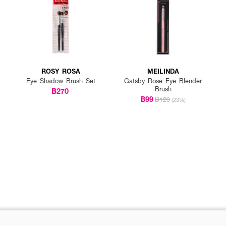
ROSY ROSA
MEILINDA
Eye Shadow Brush Set
Gatsby Rose Eye Blender
Brush
฿270
฿99
฿129
(23%)