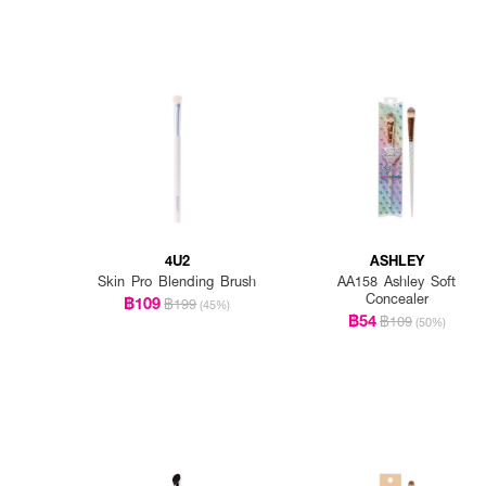
4U2
ASHLEY
Skin Pro Blending Brush
AA158 Ashley Soft
Concealer
฿109
฿199
(45%)
฿54
฿109
(50%)