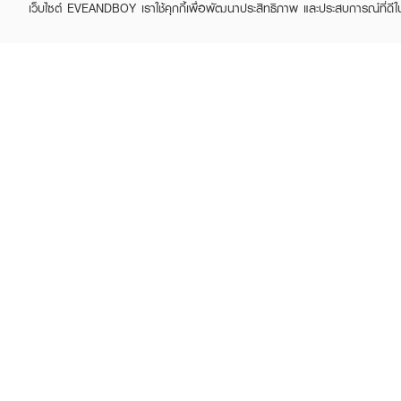
เว็บไซต์ EVEANDBOY เราใช้คุกกี้เพื่อพัฒนาประสิทธิภาพ และประสบการณ์ที่ดี
ABOUT EVEANDBOY
CUS
Brand story
Online
Privacy Policy
Find a
Terms and Conditions
Contac
Sell on EVEANDBOY
Whistleblowing