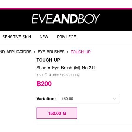
SENSITIVE SKIN
NEW
PRIVILEGE
ND APPLICATORS
/
EYE BRUSHES
/
TOUCH UP
TOUCH UP
Shader Eye Brush (M) No.211
150 G • 8857125300087
฿200
Variation:
150.00
150.00 G