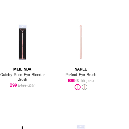
MEILINDA
NAREE
Gatsby Rose Eye Blender
Perfect Eye Brush
Brush
฿99
฿199
(50%)
฿99
฿129
(23%)