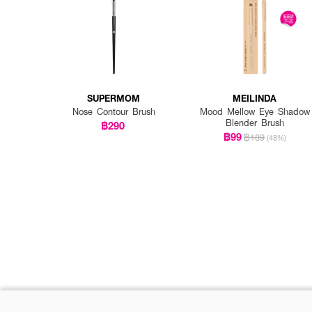
SUPERMOM
MEILINDA
Nose Contour Brush
Mood Mellow Eye Shadow
Blender Brush
฿290
฿99
฿189
(48%)