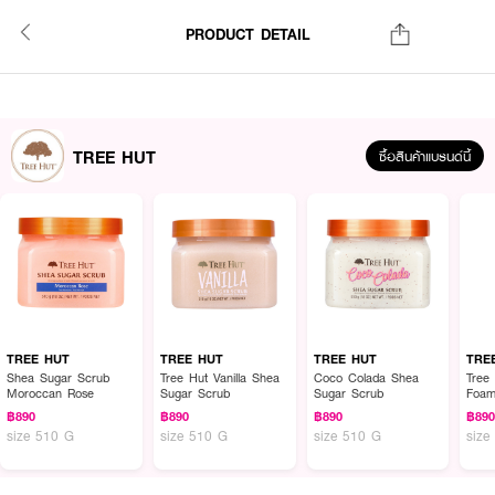
PRODUCT DETAIL
TREE HUT
ซื้อสินค้าแบรนด์นี้
TREE HUT
TREE HUT
TREE HUT
TRE
Shea Sugar Scrub
Tree Hut Vanilla Shea
Coco Colada Shea
Tree
Moroccan Rose
Sugar Scrub
Sugar Scrub
Foam
฿890
฿890
฿890
฿89
size 510 G
size 510 G
size 510 G
size