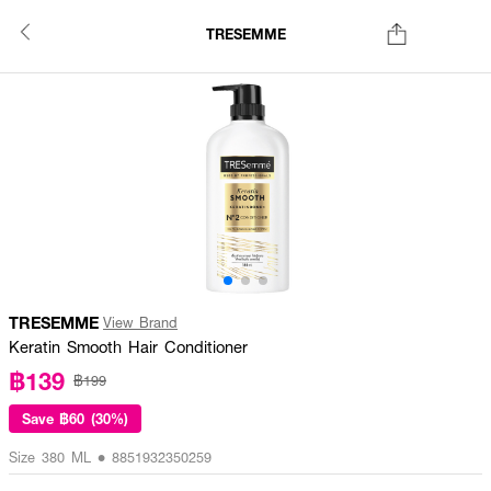
TRESEMME
TRESEMME
View Brand
Keratin Smooth Hair Conditioner
฿139
฿199
Save
฿60 (30%)
Size 380 ML • 8851932350259