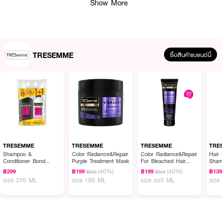
Show More
How to Use :
ชโลมครีมนวดผมลงบนผมเปียก นวดให้ทั่ว แล้วล้างออกให้สะอาด เพื่อ
ประสิทธิภาพสูงสุดควรใช้ครบสูตรผลิตภัณฑ์ดูแลผมจากเทรซาเม่
TRESEMME
ซื้อสินค้าแบรนด์นี้
TRESEMME
TRESEMME
TRESEMME
TRE
Shampoo &
Color Radiance&Repair
Color Radiance&Repair
Hair 
Conditioner Bond
Purple Treatment Mask
For Bleached Hair
Sha
Repair [370ml x 2pcs]
Shampoo
(40%)
(40%)
฿299
฿199
฿199
฿13
฿329
฿329
size 370 ML
size 180 ML
size 220 ML
size