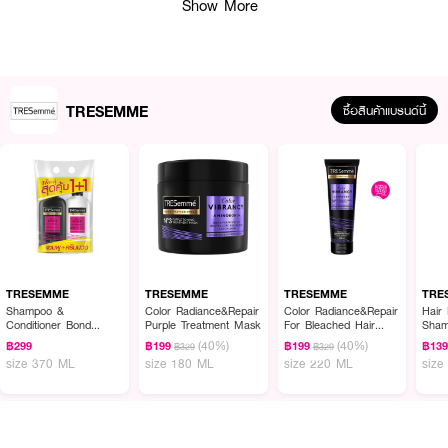
Show More
เปล่งประกาย สุขภาพดี
· เพื่อผมเงางามเล่นแสง สวยสุขภาพดี คุณภาพระดับซาลอน
· FDA Registration No. : 11-1-6700023340
TRESEMME
ซื้อสินค้าแบรนด์นี้
How To Use :
ทุกครั้งหลังสระ ชโลมครีมบำรุงผมจากกลางจรดปลายผม ทิ้งไว้ 2-3 นาที แล้ว
ล้างออก
TRESEMME
TRESEMME
TRESEMME
TRE
Shampoo &
Color Radiance&Repair
Color Radiance&Repair
Hair 
Conditioner Bond
Purple Treatment Mask
For Bleached Hair
Sha
Repair [370ml x 2pcs]
Shampoo
(40%)
(40%)
฿299
฿199
฿199
฿13
฿329
฿329
size 370 ML
size 180 ML
size 220 ML
size