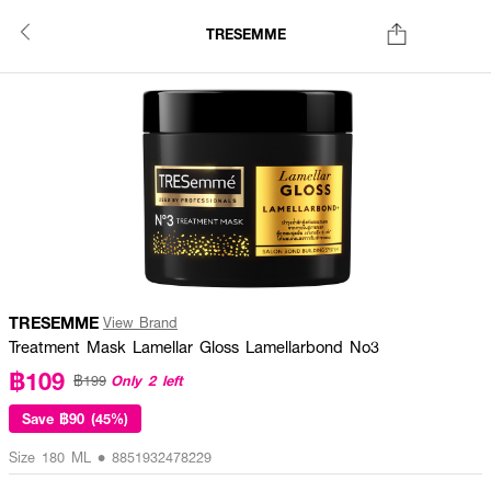
TRESEMME
TRESEMME
View Brand
Treatment Mask Lamellar Gloss Lamellarbond No3
฿109
Only 2 left
฿199
Save
฿90 (45%)
Size 180 ML • 8851932478229