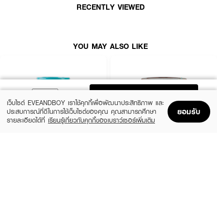
RECENTLY VIEWED
YOU MAY ALSO LIKE
ADD TO BAG
เว็บไซต์ EVEANDBOY เราใช้คุกกี้เพื่อพัฒนาประสิทธิภาพ และ
ยอมรับ
ประสบการณ์ที่ดีในการใช้เว็บไซต์ของคุณ คุณสามารถศึกษา
รายละเอียดได้ที่
เรียนรู้เกี่ยวกับคุกกี้ของเบราว์เซอร์เพิ่มเติม
Home
Home
Promotions
Promotions
Shopping Bag
Shopping Bag
Account
Account
X CUTE ME
CARISTA
Xtra Damage Hair Treatment
Goat Milk Premium Keratin Mask
(31%)
(9%)
฿109
฿345
฿159
฿379
2 Variations
size 500 G