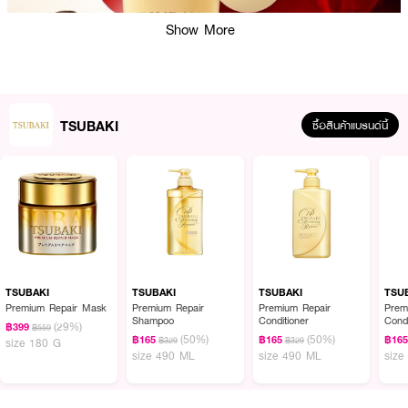
Show More
TSUBAKI
ซื้อสินค้าแบรนด์นี้
ผลลัพธ์ที่ได้:
หากคุณกำลังมองหาทรีตเมนต์ที่สามารถช่วยฟื้นบำรุงผมเสีย เพิ่มวอลลุ่ม และ
TSUBAKI
TSUBAKI
TSUBAKI
TSU
ทำให้ผมของคุณดูเงางามสุขภาพดี TSUBAKI Premium Volume & Repair
Premium Repair Mask
Premium Repair
Premium Repair
Prem
Shampoo
Conditioner
Condi
Treatment เป็นตัวเลือกที่ไม่ควรพลาด! จะช่วยให้ผมของคุณกลับมามีวอลลุ่มและ
(29%)
฿399
฿559
(50%)
(50%)
ความเงางามในทันที ด้วย เทคโนโลยี ShineLock ที่ช่วยล็อคความชุ่มชื้นและเงางาม
฿165
฿165
฿16
฿329
฿329
size 180 G
size 490 ML
size 490 ML
size
ไว้ในเส้นผมอย่างยาวนาน ผมจะมีความเด้งและดูสุขภาพดีขึ้น ไม่ลีบแบนอีกต่อไป
โดย Camellia Oil Force ที่ซึมลึกเข้าไปในเส้นผม ทำให้ผมดูเรียบลื่นและนุ่มขึ้น
ฟื้นฟูผมเสียและทำให้ผมแข็งแรงขึ้น ทั้งนี้ สูตรนี้ช่วยบำรุงจากโคนจรดปลาย เหมาะ
สำหรับผู้ที่ต้องการเพิ่มวอลลุ่มให้ผมและฟื้นฟูผมเสียอย่างตรงจุด