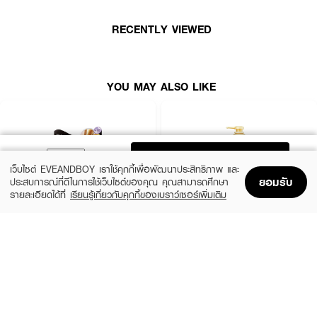
· ซึบากิ พรีเมียม วอลลุ่ม แอนด์ รีแพร์ ทรีทเมนท์
RECENTLY VIEWED
· ผลลัพธ์: ฟื้นบำรุงผมเสียเพิ่มวอลลุ่ม ผมเงางาม ดูสุขภาพดี
· เหมาะสำหรับ: ผมเสีย ผมลีบแบน ต้องการเพิ่มวอลลุ่ม
YOU MAY ALSO LIKE
· เทคโนโลยี: ShineLock, Camellia Oil Force
· FDA Registration No.: 10-2-6700032834
ADD TO BAG
เว็บไซต์ EVEANDBOY เราใช้คุกกี้เพื่อพัฒนาประสิทธิภาพ และ
ยอมรับ
ประสบการณ์ที่ดีในการใช้เว็บไซต์ของคุณ คุณสามารถศึกษา
รายละเอียดได้ที่
เรียนรู้เกี่ยวกับคุกกี้ของเบราว์เซอร์เพิ่มเติม
Home
Home
Promotions
Promotions
Shopping Bag
Shopping Bag
Account
Account
HAIR IT
TSUBAKI
Hya Keratin Intensive Hair Treatment
Premium Repair Shampoo
(50%)
(50%)
฿199
฿165
฿395
฿329
size 120 G
size 490 ML