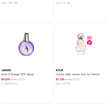
size 100 ML
size 30 ML
LANVIN
KYLIE
Eclat D'Arpege EDP Spray
Cosmic Kylie Jenner Eau De Parfum
(25%)
(30%)
฿4,050
฿1,330
฿5,400
฿1,900
3 Variations
size 30 ML