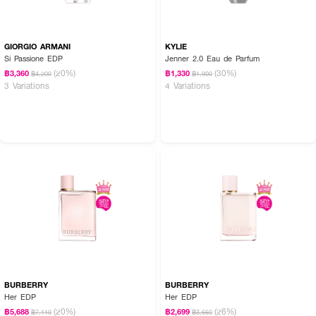
GIORGIO ARMANI
KYLIE
Si Passione EDP
Jenner 2.0 Eau de Parfum
(20%)
(30%)
฿3,360
฿1,330
฿4,200
฿1,900
3 Variations
4 Variations
BURBERRY
BURBERRY
Her EDP
Her EDP
(20%)
(26%)
฿5,688
฿2,699
฿7,110
฿3,660