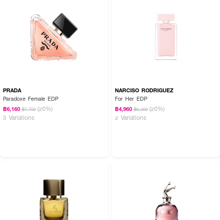
PRADA
NARCISO RODRIGUEZ
Paradoxe Female EDP
For Her EDP
(20%)
(20%)
฿6,160
฿4,960
฿7,700
฿6,200
3 Variations
2 Variations