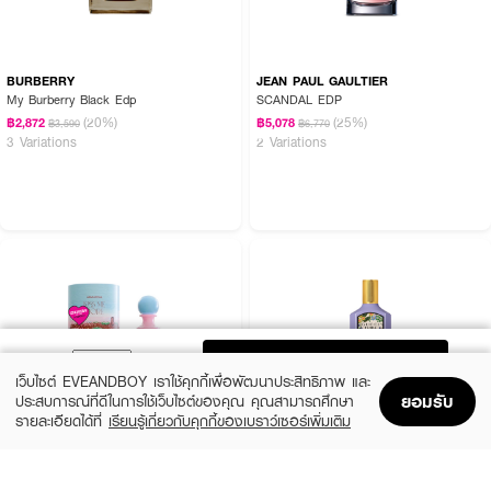
BURBERRY
JEAN PAUL GAULTIER
My Burberry Black Edp
SCANDAL EDP
(20%)
(25%)
฿2,872
฿5,078
฿3,590
฿6,770
3 Variations
2 Variations
ADD TO BAG
เว็บไซต์ EVEANDBOY เราใช้คุกกี้เพื่อพัฒนาประสิทธิภาพ และ
ยอมรับ
ประสบการณ์ที่ดีในการใช้เว็บไซต์ของคุณ คุณสามารถศึกษา
รายละเอียดได้ที่
เรียนรู้เกี่ยวกับคุกกี้ของเบราว์เซอร์เพิ่มเติม
Home
Home
Promotions
Promotions
Shopping Bag
Shopping Bag
Account
Account
JANUA
GUCCI
Kiss Me More EDP
Flora Gorgeous Magnolia EDP