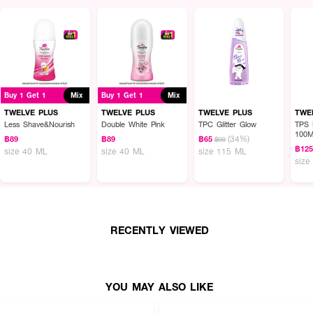
Buy 1 Get 1
Mix
Buy 1 Get 1
Mix
TWELVE PLUS
TWELVE PLUS
TWELVE PLUS
TWE
Less Shave&Nourish
Double White Pink
TPC Glitter Glow
TPS 
100M
(34%)
฿89
฿89
฿65
฿99
฿12
size 40 ML
size 40 ML
size 115 ML
size
RECENTLY VIEWED
YOU MAY ALSO LIKE