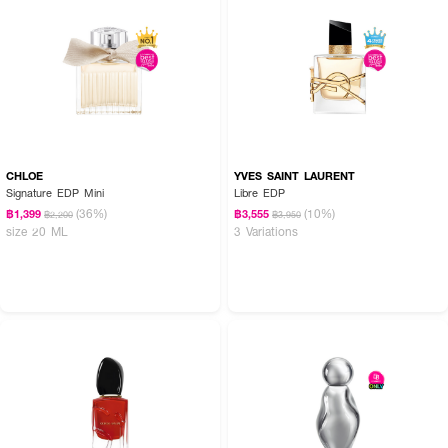
CHLOE
YVES SAINT LAURENT
Signature EDP Mini
Libre EDP
(36%)
(10%)
฿1,399
฿3,555
฿2,200
฿3,950
size 20 ML
3 Variations