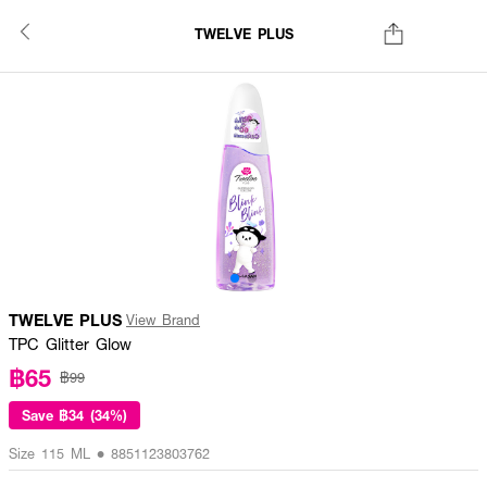
TWELVE PLUS
TWELVE PLUS
View Brand
TPC Glitter Glow
฿65
฿99
Save
฿34 (34%)
Size 115 ML • 8851123803762