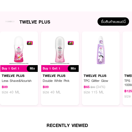
How to Use :
ฉีดบริเวณใต้วงแขน เป็นประจำทุกวัน หรือทุกครั้งที่ต้องการ
TWELVE PLUS
ซื้อสินค้าแบรนด์นี้
Buy 1 Get 1
Mix
Buy 1 Get 1
Mix
TWELVE PLUS
TWELVE PLUS
TWELVE PLUS
TWE
Less Shave&Nourish
Double White Pink
TPC Glitter Glow
TPS 
100M
(34%)
฿89
฿89
฿65
฿99
฿12
size 40 ML
size 40 ML
size 115 ML
size
RECENTLY VIEWED