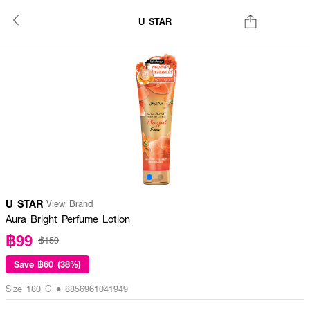
U STAR
U STAR
View Brand
Aura Bright Perfume Lotion
฿99
฿159
Save
฿60 (38%)
Size 180 G • 8856961041949