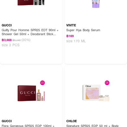
GUCCI
VIVITE
Guilty Pour Homme SPR25 EDT 90ml +
Super Hya Body Serum
Shower Gel 50ml + Deodorant Stick
฿169
75ml
(30%)
฿3,668
฿5,240
size 170 ML
size 3 PCS
GUCCI
CHLOE
Flora Gorgeous SPR25 EDP 100ml +
Signature SPR25 EDP 50 ml + Body