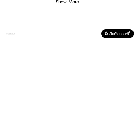
Show More
· 60X VITAMIN E : คืนผิวเรียบเนียนน่าสัมผัส
· หอมละมุนผิวเนียนนุ่มแลดูสุขภาพดี ตลอดวัน
· FDA Registration No. : 11-1-6800028337
ซื้อสินค้าแบรนด์นี้
How To Use :
ทาโลชั่นให้ทั่วผิวกายเป็นประจำทุกวัน หรือบ่อยตามต้องการ