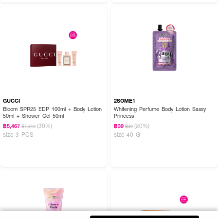
GUCCI
2SOME1
Bloom SPR25 EDP 100ml + Body Lotion
Whitening Perfume Body Lotion Sassy
50ml + Shower Gel 50ml
Princess
(30%)
(20%)
฿5,467
฿39
฿7,810
฿49
size 3 PCS
size 40 G