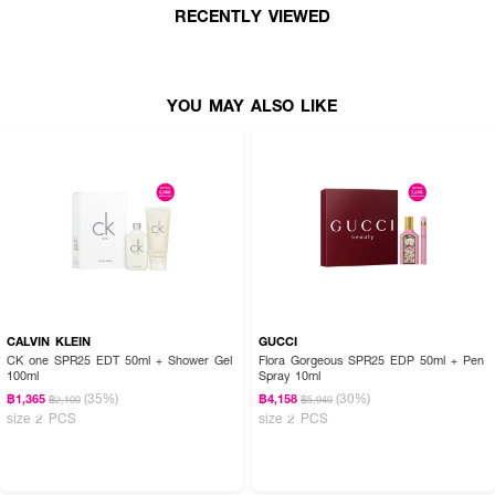
RECENTLY VIEWED
YOU MAY ALSO LIKE
CALVIN KLEIN
GUCCI
CK one SPR25 EDT 50ml + Shower Gel
Flora Gorgeous SPR25 EDP 50ml + Pen
100ml
Spray 10ml
(35%)
(30%)
฿1,365
฿4,158
฿2,100
฿5,940
size 2 PCS
size 2 PCS