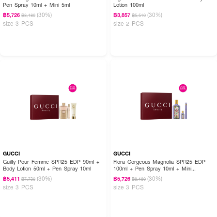
Pen Spray 10ml + Mini 5ml
Lotion 100ml
(30%)
(30%)
฿5,726
฿3,857
฿8,180
฿5,510
size 3 PCS
size 2 PCS
GUCCI
GUCCI
Guilty Pour Femme SPR25 EDP 90ml +
Flora Gorgeous Magnolia SPR25 EDP
Body Lotion 50ml + Pen Spray 10ml
100ml + Pen Spray 10ml + Mini
5ml//3PCS
(30%)
(30%)
฿5,411
฿5,726
฿7,730
฿8,180
size 3 PCS
size 3 PCS