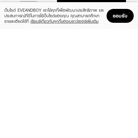
ADD TO BAG
เว็บไซต์ EVEANDBOY เราใช้คุกกี้เพื่อพัฒนาประสิทธิภาพ และ
ยอมรับ
ประสบการณ์ที่ดีในการใช้เว็บไซต์ของคุณ คุณสามารถศึกษา
รายละเอียดได้ที่
เรียนรู้เกี่ยวกับคุกกี้ของเบราว์เซอร์เพิ่มเติม
Home
Home
Promotions
Promotions
Shopping Bag
Shopping Bag
Account
Account
JOJI SECRET YOUNG
CALVIN KLEIN
Glowy Pink Perfume Body Serum
CK one SPR25 EDT 200ml + Body
Lotion 200ml + Shower Gel 100ml + Mini
฿159
15ml
(35%)
฿3,718
฿5,720
size 200 ML
size 4 PCS
2SOME1
GUCCI