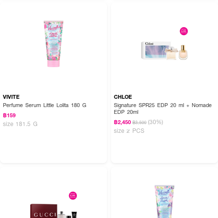
VIVITE
CHLOE
Perfume Serum Little Lolita 180 G
Signature SPR25 EDP 20 ml + Nomade
EDP 20ml
฿159
(30%)
฿2,450
฿3,500
size 181.5 G
size 2 PCS