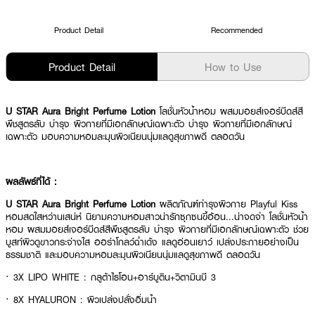
Product Detail
Recommended
Product Detail
How to Use
U STAR Aura Bright Perfume Lotion
โลชั่นหัวน้ำหอม ผสมมอยส์เจอร์บีดส์สี
พืชสูตรลับ บำรุง ผิวกายที่มีเอกลักษณ์เฉพาะตัว บำรุง ผิวกายที่มีเอกลักษณ์
เฉพาะตัว มอบความหอมละมุนผิวเนียนนุ่มแลดูสุขภาพดี ตลอดวัน
ผลลัพธ์ที่ได้ :
U STAR Aura Bright Perfume Lotion
ผลิตภัณฑ์ทํารุงผิวกาย Playful Kiss
หอมสดใสหว่านเสน่ห์ นิยามความหอมสาวน่ารักซุกซนขี้อ้อน...น่าจดจำ โลชั่นหัวน้ำ
หอม ผสมมอยส์เจอร์บีดส์สีพืชสูตรลับ บำรุง ผิวกายที่มีเอกลักษณ์เฉพาะตัว ช่วย
บูสท์ผิวดูขาวกระจ่างใส ออร่าโกลว์ฉ่ำเด้ง แลดูอ่อนเยาว์ เปล่งประกายอย่างเป็น
ธรรมชาติ และมอบความหอมละมุนผิวเนียนนุ่มแลดูสุขภาพดี ตลอดวัน
· 3X LIPO WHITE : กลูต้าไธโอน+อาร์บูติน+วิตามินบี 3
· 8X HYALURON : ผิวเปล่งปลั่งอิ่มน้ำ