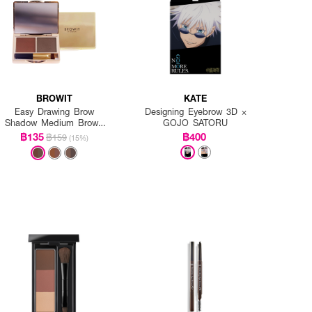
BROWIT
KATE
Easy Drawing Brow
Designing Eyebrow 3D ×
Shadow Medium Brown
GOJO SATORU
(Y2019)
฿135
฿400
฿159
(15%)