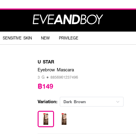
SENSITIVE SKIN
NEW
PRIVILEGE
U STAR
Eyebrow Mascara
3 G • 8856961237496
฿149
Variation:
Dark Brown