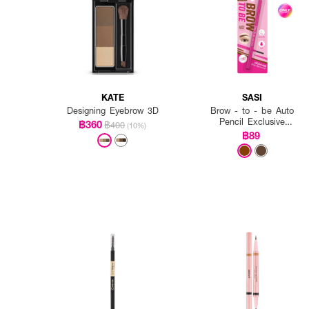
KATE
SASI
Designing Eyebrow 3D
Brow - to - be Auto
Pencil Exclusive
฿360
฿400
(10%)
EVEANDBOY
฿89