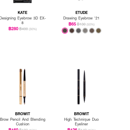
KATE
ETUDE
Designing Eyebrow 3D EX-
Drawing Eyebrow '21
8
฿65
฿130
(50%)
฿280
฿400
(30%)
BROWIT
BROWIT
Brow Pencil And Blending
High Technique Duo
Cushion
Eyeliner
฿160
฿126