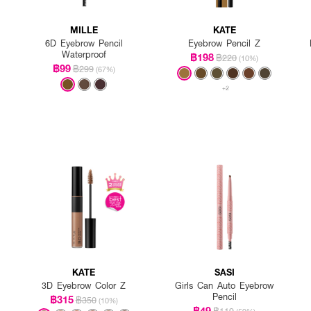
MILLE
KATE
6D Eyebrow Pencil
Eyebrow Pencil Z
Waterproof
฿198
฿220
(10%)
฿99
฿299
(67%)
+2
KATE
SASI
3D Eyebrow Color Z
Girls Can Auto Eyebrow
Pencil
฿315
฿350
(10%)
฿49