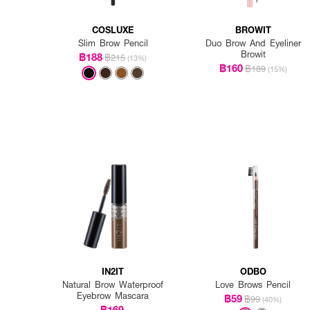
COSLUXE
BROWIT
Slim Brow Pencil
Duo Brow And Eyeliner
Browit
฿188
฿215
(13%)
฿160
฿189
(15%)
IN2IT
ODBO
Natural Brow Waterproof
Love Brows Pencil
Eyebrow Mascara
฿59
฿99
(40%)
฿169