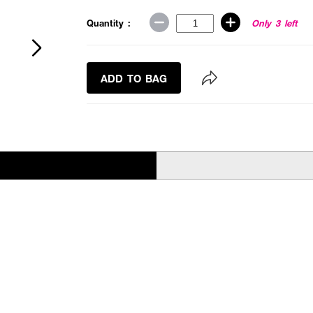
Quantity :
Only 3 left
ADD TO BAG