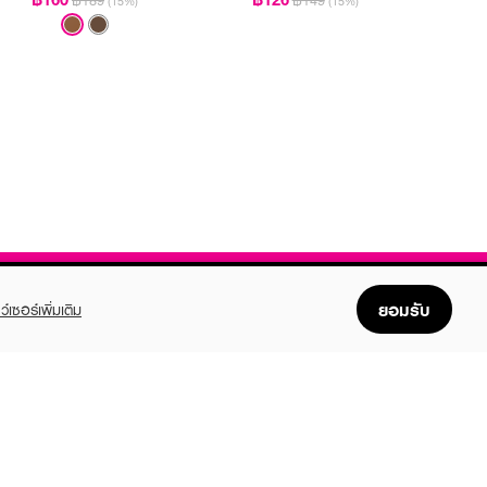
฿189
฿149
(15%)
(15%)
ยอมรับ
ว์เซอร์เพิ่มเติม
FOLLOW US