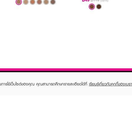
฿119
(59%)
ในการใช้เว็บไซต์ของคุณ คุณสามารถศึกษารายละเอียดได้ที่
เรียนรู้เกี่ยวกับคุกกี้ของเบรา
TOMER CARE
EVEANDBOY MEMBER
 Shopping
Member registration
 store