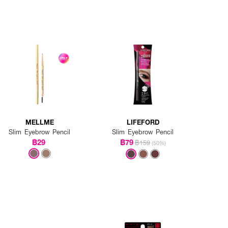
MELLME
LIFEFORD
Slim Eyebrow Pencil
Slim Eyebrow Pencil
฿29
฿79
฿159
(50%)