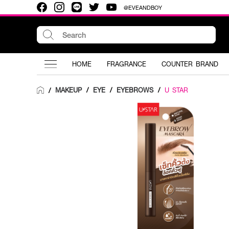
@EVEANDBOY
HOME
FRAGRANCE
COUNTER BRAND
MAKEUP
/
EYE
/
EYEBROWS
/
U STAR
/