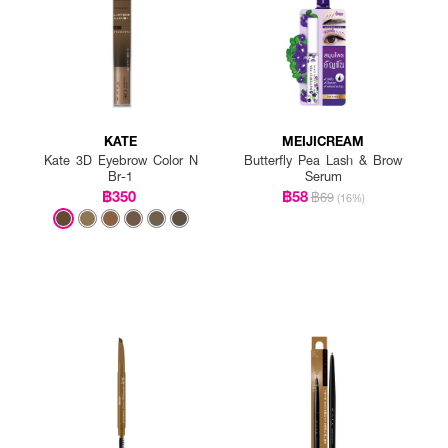
KATE
MEIJICREAM
Kate 3D Eyebrow Color N
Butterfly Pea Lash & Brow
Br-1
Serum
฿350
฿58
฿69
(16%)