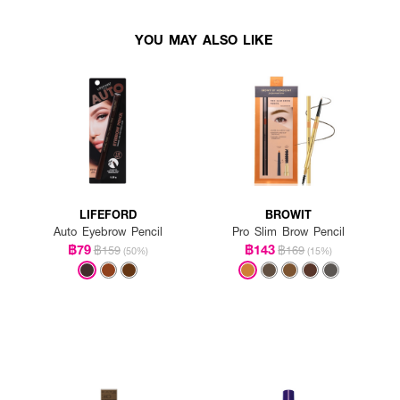
YOU MAY ALSO LIKE
LIFEFORD
BROWIT
Auto Eyebrow Pencil
Pro Slim Brow Pencil
฿79
฿143
฿159
฿169
(50%)
(15%)