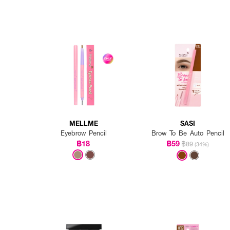
MELLME
SASI
Eyebrow Pencil
Brow To Be Auto Pencil
฿18
฿59
฿89
(34%)