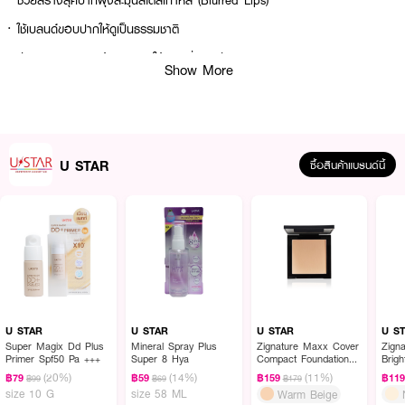
· ช่วยสร้างลุคปากฟุ้งละมุนสไตล์เกาหลี (Blurred Lips)
· ใช้เบลนด์ขอบปากให้ดูเป็นธรรมชาติ
· ช่วย Over Lip สร้างรูปปากให้อวบอิ่มและมีมิติ
Show More
· เนื้อลิปนุ่มลื่น เขียนง่าย ไม่ฝืด
· สีชัด ติดทน และไม่ตกร่องปาก
· FDA Registration No. : 11-1-6800016135
U STAR
ซื้อสินค้าแบรนด์นี้
How to Use :
ใช้วาดขอบปาก แล้วเกลี่ยให้สีเนียนละมุน หรือใช้เติมสีด้านในปาก เพิ่มเอฟเฟกต์ให้
ปากดูอวบอิ่มมีมิติ
U STAR
U STAR
U STAR
U S
Super Magix Dd Plus
Mineral Spray Plus
Zignature Maxx Cover
Zign
Primer Spf50 Pa +++
Super 8 Hya
Compact Foundation
Brig
SPF 35PA+++
(20%)
(14%)
(11%)
฿79
฿59
฿159
฿11
฿99
฿69
฿179
size 10 G
size 58 ML
Warm Beige