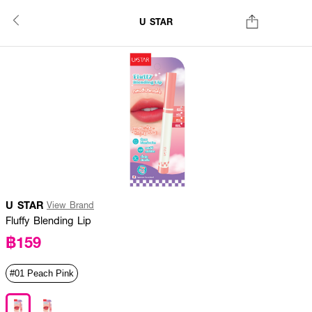
U STAR
U STAR
View Brand
Fluffy Blending Lip
฿159
#01 Peach Pink