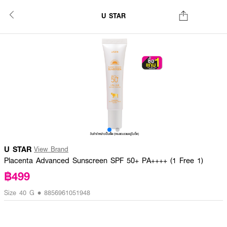
U STAR
U STAR
View Brand
Placenta Advanced Sunscreen SPF 50+ PA++++ (1 Free 1)
฿499
Size 40 G • 8856961051948