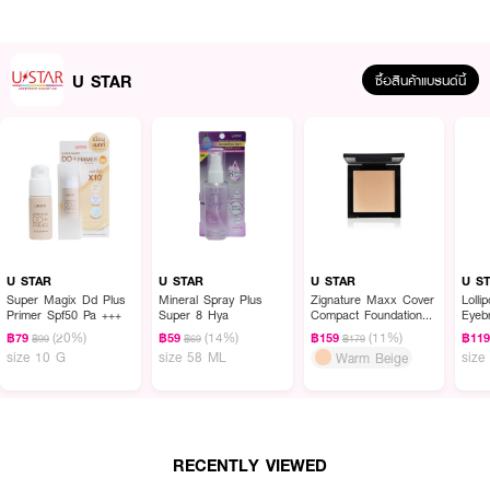
U STAR
ซื้อสินค้าแบรนด์นี้
ผลลัพธ์ที่ได้ :
U STAR Placenta Advanced Sunscreen SPF 50+ PA++++
ผลิตภัณฑ์
ป้องกันแสงแดด สุดยอดครีมกันแดดผิวไบรท์ ส่วนผสมรกแกะจากประเทศ
ออสเตรเลีย เนื้อมูสกำมะหยี่ เซตตัวเร็ว เกลี่ยแล้วเนียนเป็นแป้ง เข้ากับผิวทันที
U STAR
U STAR
U STAR
U S
Super Magix Dd Plus
Mineral Spray Plus
Zignature Maxx Cover
Lolli
· ป้องกันรังสี UVA/UVB, แสงสีฟ้า ป้องกันผิวจาก แสงแดดได้สูงสุด 50 เท่า
Primer Spf50 Pa +++
Super 8 Hya
Compact Foundation
Eyeb
SPF 35PA+++
ปกป้องฝ้าแดด กระ จุดด่างดำ ความหมองคล้ำ และริ้วรอยก่อนวัย
(20%)
(14%)
(11%)
฿79
฿59
฿159
฿11
฿99
฿69
฿179
size 10 G
size 58 ML
size
Warm Beige
· เนื้อมูสสีเบจ เนียนนุ่มบางเบา เกลี่ยง่ายสบายผิว
· ใช้แทนรองพื้นและแป้ง ทาทับเมคอัพได้ ไม่เหนอะ ไม่มัน ไม่อุดตันผิว ปรับผิวเรียบ
เนียน ดูสว่างกระจ่างใสขึ้น 1 ระดับ ใช้ได้ทุกสีผิว
· ผสานสารสกัดพรีเมียม Placenta เข้มขัน Brightening Complex, Red Fruit
RECENTLY VIEWED
ฟื้นบำรุงผิว กระจ่างใส เนียนนุ่มชุ่มชื่น ลดเลือนริ้วรอย แลดู อ่อนเยาว์