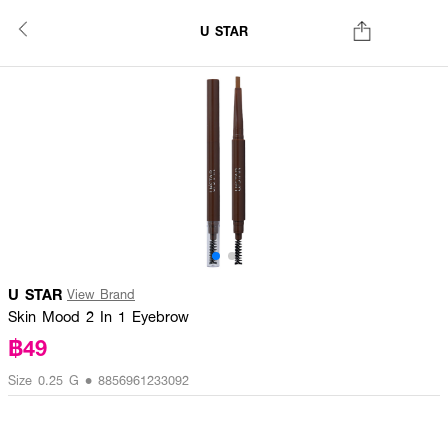
U STAR
U STAR
View Brand
Skin Mood 2 In 1 Eyebrow
฿49
Size 0.25 G • 8856961233092