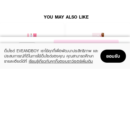
YOU MAY ALSO LIKE
How To Use :
ใช้ดินสอวาดโครงคิ้วให้ได้รูป แล้วใช้แปรงปัดคิ้ว จัดแต่งให้สวยงามเป็นธรรมชาติ
NOTIFY ME
เว็บไซต์ EVEANDBOY เราใช้คุกกี้เพื่อพัฒนาประสิทธิภาพ และ
ยอมรับ
ประสบการณ์ที่ดีในการใช้เว็บไซต์ของคุณ คุณสามารถศึกษา
รายละเอียดได้ที่
เรียนรู้เกี่ยวกับคุกกี้ของเบราว์เซอร์เพิ่มเติม
Home
Home
Promotions
Promotions
Shopping Bag
Shopping Bag
Account
Account
MELLME
SASI
Eyebrow Pencil
Brow To Be Auto Pencil
(34%)
฿18
฿59
฿89
2 Variations
2 Variations