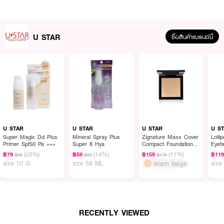
U STAR
ซื้อสินค้าแบรนด์นี้
ผลลัพธ์ที่ได้ :
U STAR Skin Mood 2 In 1 Eyebrow
ดินสอเขียนคิ้วชนิดแท่งออโต้ 2 In 1 หัว
ดินสอปลายแบบวาดโครงคิ้วและ เขียนเส้นคิ้วได้อย่างง่ายดาย เนื้อเนียนนุ่ม ไม่บาด
คิ้ว เม็ดสีชัด ติดทนนาน พร้อมแปรงปัดคิ้ว ฟุ้งละมุนสไตล์เกาหลี เนรมิตผสานสาร
สกัด....ช่วยบำารุงขนคิ้ว ให้ดกดำแข็งแรงไม่หลุดร่วงง่ายเป็นธรรมชาติ
U STAR
U STAR
U STAR
U S
Super Magix Dd Plus
Mineral Spray Plus
Zignature Maxx Cover
Lolli
· ดีไซน์ 2 in 1: รวมดินสอเขียนคิ้วและแปรงปัดคิ้วในแท่งเดียว สะดวกต่อการใช้งาน
Primer Spf50 Pa +++
Super 8 Hya
Compact Foundation
Eyeb
SPF 35PA+++
(20%)
(14%)
(11%)
฿79
฿59
฿159
฿11
฿99
฿69
฿179
· หัวดินสอปลายแบน: ช่วยในการวาดโครงคิ้วและเติมเต็มคิ้วได้อย่างง่ายดาย
size 10 G
size 58 ML
size
Warm Beige
· เนื้อดินสอนุ่ม: เขียนง่าย ไม่เป็นก้อน เม็ดสีชัดเจน ติดทนนาน
· สีธรรมชาติ: ให้สีคิ้วที่ดูเป็นธรรมชาติ เหมาะกับทุกโทนสีผิว
· แปรงปัดคิ้ว: ช่วยจัดเรียงเส้นคิ้วให้ดูฟุ้งละมุนและเป็นธรรมชาติ
RECENTLY VIEWED
· FDA Registration No. : 11-2-6400007015