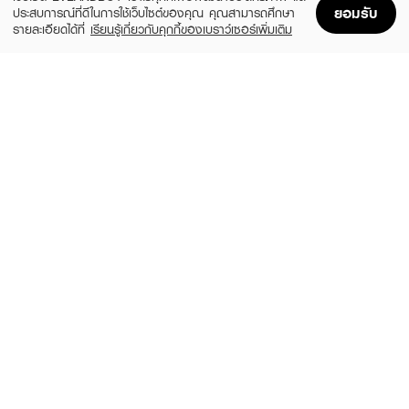
ยอมรับ
ประสบการณ์ที่ดีในการใช้เว็บไซต์ของคุณ คุณสามารถศึกษา
รายละเอียดได้ที่
เรียนรู้เกี่ยวกับคุกกี้ของเบราว์เซอร์เพิ่มเติม
Home
Home
Promotions
Promotions
Shopping Bag
Shopping Bag
Account
Account
CUTE PRESS
SIVANNA
Nonstop Ombre Blush
Cookie Baked Blush
฿290
฿249
3 Variations
3 Variations
MELLME
4U2
Jam Cheek 01
Heart Blush
(40%)
฿69
฿179
฿299