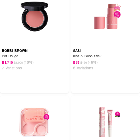
How To Use:
● ใช้นิ้วมือหรือแปรงแต่งหน้าแตะเนื้อบลัชออนในปริมาณที่พอเหมาะ
● ปัดหรือเกลี่ยลงบนบริเวณพวงแก้มเบาๆ เนื้อบลัชจะค่อยๆ เปลี่ยนเป็นสีชมพูระ
เรื่อตามค่า pH ของผิวอย่างเป็นธรรมชาติ
● สามารถจัดแต่งเลเยอร์ปัดซ้ำเพื่อเพิ่มระดับความเข้มของสีสันได้ตามต้องการ และ
ควรปิดฝาตลับให้สนิททุกครั้งหลังใช้งาน
BOBBI BROWN
SASI
Pot Rouge
Kiss & Blush Stick
(10%)
(46%)
฿1,710
฿75
฿1,900
฿139
Ingredients:
7 Variations
8 Variations
MICA, OCTYLDODECYL STEAROYL STEARATE, BORON NITRIDE,
SILICA, WATER, CI 77289, CAPRYLYL GLYCOL, CITRIC ACID,
LAUROYL LYSINE, METHYL METHACRYLATE CROSSPOLYMER, ZINC
STEARATE, TRIETHOXYCAPRYLYLSILANE, CI 45410, HYDROGEN
DIMETHICONE, CI 19140, BHT, ASCORBYL DIPALMITATE, ROSA
CANINA FRUIT OIL (ROSEHIP OIL), THEOBROMA CACAO (COCOA)
SEED BUTTER (COCOA SEED BUTTER), CARTHAMUS TINCTORIUS
(SAFFLOWER) SEED OIL, LIMNANTHES ALBA (MEADOWFOAM) SEED
OIL, VACCINIUM ANGUSTIFOLIUM (BLUEBERRY) FRUIT EXTRACT
(BLUEBERRY EXTRACT), GLYCELLYL BEHENATE, SODIUM
HYALURONATE (ENCAPSULATED HYALURONATE)