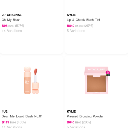
FAQ:
2P ORIGINAL
KYLIE
Oh My Blush
Lip & Cheek Blush Tint
● เป็นคนผิวสองสี ผิวเข้ม หรือผิวโทนเหลือง หากใช้บลัชออนเปลี่ยนสีตามค่า pH
(67%)
(20%)
฿98
฿840
฿299
฿1,050
ตัวนี้ สีจะลอย วอก หรือดูหลอกตาไหม? ไม่ลอยและไม่วอกแน่นอน เนื่องจาก
14 Variations
5 Variations
ผลิตภัณฑ์นี้ใช้นวัตกรรม Adaptive Color Technology ที่จะทำปฏิกิริยากับค่า pH
และความอุ่นของผิวแต่ละบุคคล เม็ดสีจะค่อยๆ ปรับเปลี่ยนและกลืนเข้ากับพื้นผิวเดิม
อย่างอัจฉริยะ มอบโทนสีชมพูระเรื่อที่ดูระเบิดความสดใสและเข้ากับอันเดอร์โทนผิว
ของตนเองได้อย่างกลมกลืนและเป็นธรรมชาติที่สุด
● หากนำมาปัดทับหรือเติมระหว่างวันที่มีเหงื่อออก จะทำให้เหนอะหนะ เป็นคราบ
หรือดึงเอาเลเยอร์รองพื้นด้านล่างหลุดตกร่องออกมาด้วยไหม? ไม่เป็นคราบและไม่
ตกร่องแน่นอน ด้วยเนื้อบลัชที่เนียนละเอียดและบางเบาเป็นพิเศษ ผ่านการผสาน
คุณค่าบำรุงที่ช่วยล็อคความชุ่มชื้น ผิวจึงยังคงนุ่มเนียน ไม่แห้งตึง ทั้งยังมี
คุณสมบัติในการควบคุมความมัน กันน้ำ และกันเหงื่อได้อย่างดีเยี่ยม เนื้อผลิตภัณฑ์
จึงยึดเกาะผิวได้ดีโดยไม่เหนียวเหนอะหนะ สามารถปัดทัชอัพเพื่อเติมความสดใสให้
พวงแก้มระหว่างวันได้อย่างราบรื่นและเนียนสนิท
เติมความอิ่มฟูและล็อคความชุ่มชื้นให้ผิวหน้าดูสวยสุขภาพดีในทุกวัน ผิวนุ่มเด้ง เย็น
สดชื่นกระชับใส มั่นใจได้ทุกยิ้ม
4U2
KYLIE
Dear Me Liquid Blush No.01
Pressed Bronzing Powder
(40%)
(20%)
฿179
฿640
฿299
฿800
11 Variations
5 Variations