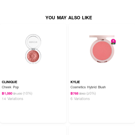
นุ่ม ไม่แห้งลอกเป็นขุย พร้อมด้วย Cocoa Seed Butter ช่วยบำรุงและปลอบ
ประโลมผิวจากการถูกทำร้ายจากแสงแดดและความร้อน พกพาสะดวกตลับเดียวเสก
แก้มป๊อปสวยใสมีออร่าแบบผิวสุขภาพดีได้ตลอดวัน
YOU MAY ALSO LIKE
● ยูสตาร์ เอ็กซ์ บัตเตอร์แบร์ พีเอช อะแดปทีฟ เมจิก บลัช (ผลิตภัณฑ์ตกแต่ง
พวงแก้ม)
● Adaptive Color Technology นวัตกรรมบลัชเปลี่ยนสีตามค่า pH ปรับเฉด
สีชมพูระเรื่อสวยเป็นธรรมชาติเข้ากับทุกโทนผิวของแต่ละบุคคล
● Intense Pigments & Smooth Texture เม็ดสีแน่นชัดเจนในปัดเดียว เนื้อละเอียด
บางเบา แนบสนิทไปกับผิว ไม่ตกร่อง และไม่แคร็กเป็นคราบ
● Encapsulated HYA & Rosehip Oil เปล่งปลั่งด้วยพลังไฮยาลูรอนและโรสฮิ
CLINIQUE
KYLIE
ปออยล์ ช่วยเติมน้ำให้ผิวและล็อคความชุ่มชื้นยาวนานไม่แห้งเป็นขุย
Cheek Pop
Cosmetics Hybrid Blush
● Blueberry & Cocoa Butter สารสกัดธรรมชาติช่วยฟื้นบำรุงผิวหมองคล้ำ
(10%)
(20%)
฿1,080
฿768
฿1,200
฿960
สะสม พร้อมปลอบประโลมผิวบริเวณพวงแก้มจากความร้อนและแสงแดด
14 Variations
6 Variations
● มอบประสิทธิภาพในการกันน้ำ กันเหงื่อ คุมมัน และติดทนนาน ช่วยให้สีสันสวย
สดใสแก้มดูสดชื่นไม่ดรอประหว่างวัน
● เลขที่ใบรับจดแจ้ง 11-1-6900005995