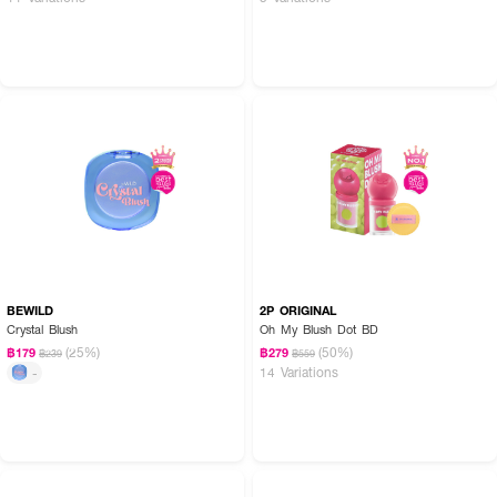
BEWILD
2P ORIGINAL
Crystal Blush
Oh My Blush Dot BD
(25%)
(50%)
฿179
฿279
฿239
฿559
14 Variations
-