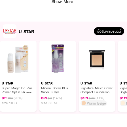
Show More
U STAR
ซื้อสินค้าแบรนด์นี้
ผลลัพธ์ที่ได้ :
U STAR Zignature Maxx Cover Eyeliner
เหนือระดับกว่าด้วยอายไลเนอร์หัว
พู่กันสลิมเรียวเล็ก สีดำแมทท์คมชัด เขียนง่ายได้หลากหลายแบบตามความต้องการ
เปลี่ยนดวงตาสวยคม โฉบเฉี่ยวในกรีดเดียว แห้งเร็วใน 5 วินาที กันน้ำ กันเหงื่อ
U STAR
U STAR
U STAR
U S
ติดทน หัวพู่กันสลิม 0.1 มม. สูตรกันน้ำกันเหงื่อ แห้งไว เนื้อฟิล์มดำแมทท์ ไม่
Super Magix Dd Plus
Mineral Spray Plus
Zignature Maxx Cover
Zign
Primer Spf50 Pa +++
Super 8 Hya
Compact Foundation
Brig
แพนด้า ไม่เลอะขอบตาระหว่างวัน แม้หนังตามัน ปลายพู่กันที่แหลมนุ่มช่วยให้กรีดได้
SPF 35PA+++
(20%)
(14%)
(11%)
ชิดขอบตาที่สุด ทั้งยังบังคับทิศทางได้ง่ายตามความต้องการ ไม่เลอะระหว่างวัน กัน
฿79
฿59
฿159
฿11
฿99
฿69
฿179
size 10 G
size 58 ML
น้ำ กันเหงื่อ ติดทนนาน 24 ชั่วโมง
Warm Beige
● U STAR Zignature Maxx Cover Eyeliner
●
อายไลเนอร์หัวพู่กันสลิมเรียวเล็กเพียง
0.1 มม.