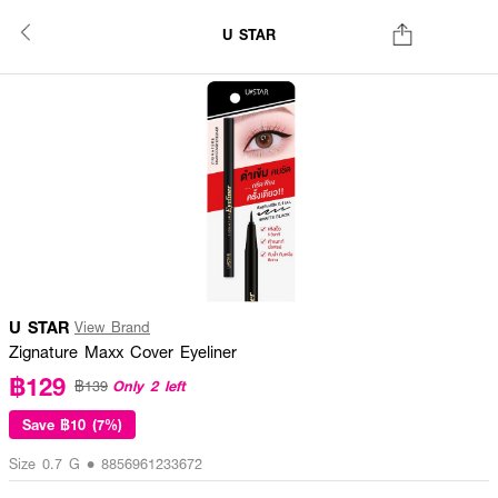
U STAR
U STAR
View Brand
Zignature Maxx Cover Eyeliner
฿129
Only 2 left
฿139
Save
฿10 (7%)
Size 0.7 G • 8856961233672