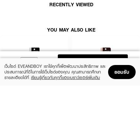
●
กันน้ำ กันเหงื่อ ติดทน 24 ชม. ไม่แพนด้าระหว่างวัน
RECENTLY VIEWED
● สีดำแมทท์คมชัด
เนื้อฟิล์มสีดำด้าน
●
ขนาด 0.7 g.
YOU MAY ALSO LIKE
How to Use :
เขย่าก่อนใช้
U STAR Zignature Maxx Cover Eyeliner
เขียนขอบตาวาดขอบตา
จากหัวตาไปจนถึงหางตา
ADD TO BAG
เว็บไซต์ EVEANDBOY เราใช้คุกกี้เพื่อพัฒนาประสิทธิภาพ และ
ยอมรับ
ประสบการณ์ที่ดีในการใช้เว็บไซต์ของคุณ คุณสามารถศึกษา
รายละเอียดได้ที่
เรียนรู้เกี่ยวกับคุกกี้ของเบราว์เซอร์เพิ่มเติม
Home
Home
Promotions
Promotions
Shopping Bag
Shopping Bag
Account
Account
LIFEFORD
LIFEFORD
Extreme Super Black Eyeliner
Extreme Super Eyeliner
(38%)
(38%)
฿99
฿99
฿159
฿159
size 0.5 G
Brown