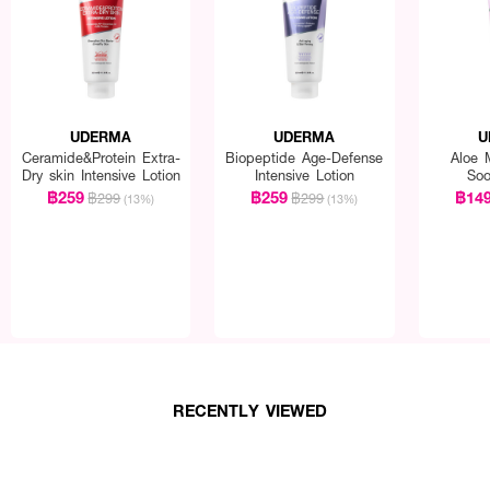
UDERMA
UDERMA
U
Ceramide&Protein Extra-
Biopeptide Age-Defense
Aloe M
Dry skin Intensive Lotion
Intensive Lotion
Soo
฿259
฿259
฿14
฿299
฿299
(13%)
(13%)
RECENTLY VIEWED