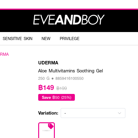
SENSITIVE SKIN
NEW
PRIVILEGE
ERMA
UDERMA
Aloe Multivitamins Soothing Gel
250 G • 8859416100550
฿149
฿199
Save
฿50 (25%)
Variation:
-