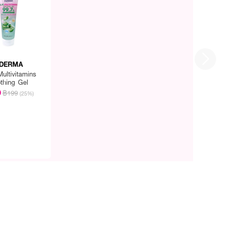
DERMA
ultivitamins
thing Gel
9
฿199
(25%)