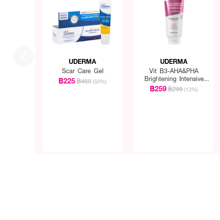
UDERMA
UDERMA
Scar Care Gel
Vit B3-AHA&PHA
Brightening Intensive
฿225
฿450
(50%)
Lotion
฿259
฿299
(13%)