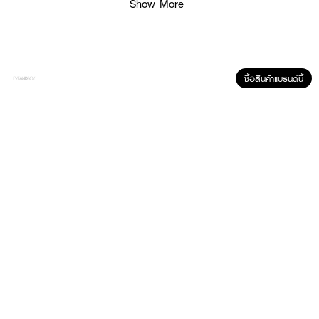
· FDA Registration No. : 10-1-6800031613
Show More
How To Use :
ใช้ล้างทำความสะอาดบริวณภายนอกของจุดซ่อนเร้นเป็นประจำ แล้วล้างออก ด้วย
ซื้อสินค้าแบรนด์นี้
น้ำจนสะอาด