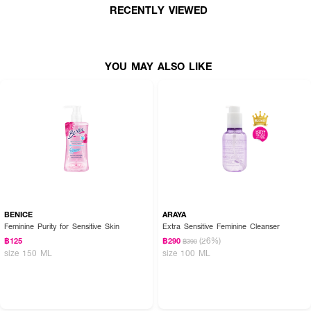
RECENTLY VIEWED
YOU MAY ALSO LIKE
BENICE
ARAYA
Feminine Purity for Sensitive Skin
Extra Sensitive Feminine Cleanser
(26%)
฿125
฿290
฿390
size 150 ML
size 100 ML