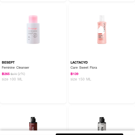
BESEPT
LACTACYD
Feminine Cleanser
Care Sweet Flora
(2%)
฿265
฿139
฿270
size 100 ML
size 150 ML