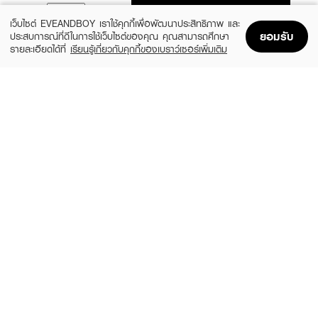
ADD TO BAG
เว็บไซต์ EVEANDBOY เราใช้คุกกี้เพื่อพัฒนาประสิทธิภาพ และ
ยอมรับ
ประสบการณ์ที่ดีในการใช้เว็บไซต์ของคุณ คุณสามารถศึกษา
รายละเอียดได้ที่
เรียนรู้เกี่ยวกับคุกกี้ของเบราว์เซอร์เพิ่มเติม
Home
Home
Promotions
Promotions
Shopping Bag
Shopping Bag
Account
Account
BOND
BOND
Men's Intimate Wash Aries
Men's Intimate Wash Natural
(6%)
(6%)
฿230
฿230
฿245
฿245
size 130 ML
size 130 ML
BESEPT
NAKIZ