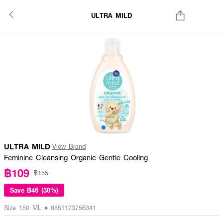
ULTRA MILD
ULTRA MILD
View Brand
Feminine Cleansing Organic Gentle Cooling
฿109
฿155
Save
฿46 (30%)
Size 150 ML • 8851123756341