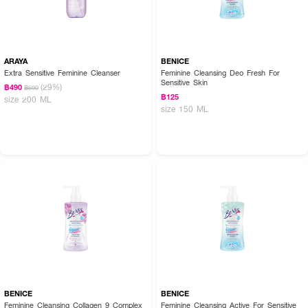
ARAYA
BENICE
Extra Sensitive Feminine Cleanser
Feminine Cleansing Deo Fresh For
Sensitive Skin
(29%)
฿490
฿690
฿125
size 200 ML
size 150 ML
BENICE
BENICE
Feminine Cleansing Collagen 9 Complex
Feminine Cleansing Active For Sensitive