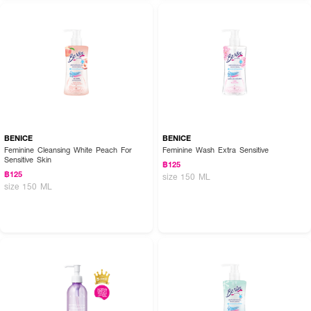
BENICE
BENICE
Feminine Cleansing White Peach For
Feminine Wash Extra Sensitive
Sensitive Skin
฿125
฿125
size 150 ML
size 150 ML