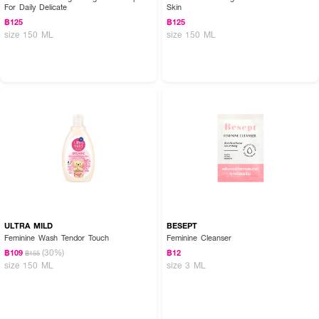
For Daily Delicate
Skin
฿125
฿125
size 150 ML
size 150 ML
ULTRA MILD
BESEPT
Feminine Wash Tendor Touch
Feminine Cleanser
(30%)
฿109
฿12
฿155
size 150 ML
size 3 ML