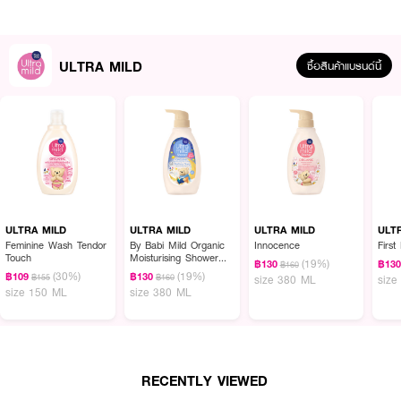
ULTRA MILD
ซื้อสินค้าแบรนด์นี้
ULTRA MILD
ULTRA MILD
ULTRA MILD
ULT
Feminine Wash Tendor
By Babi Mild Organic
Innocence
First
คุณสมบัติเด่น
Touch
Moisturising Shower
(19%)
฿130
฿13
฿160
Milk Bedtime Story
• โปรตีนน้ำนม (Milk Protein) เติมความชุ่มชื้น ให้ผิวเนียนนุ่ม สุขภาพดี
(30%)
(19%)
฿109
฿130
฿155
฿160
size 380 ML
size
size 150 ML
size 380 ML
• ออร์แกนิคคาโมมายล์จากฝรั่งเศส ช่วยปลอบประโลมผิว ลดโอกาสการระคาย
เคือง
• สารทำความสะอาดจากพืชธรรมชาติ อ่อนโยนต่อผิว
• ปราศจาก พาราเบน และ SLS
RECENTLY VIEWED