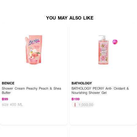
• ผ่านการทดสอบโดยแพทย์ผิวหนัง (Dermatologist tested)
• กลิ่นหอมนุ่มละมุน ติดทนนาน
YOU MAY ALSO LIKE
•
เลขที่จดแจ้ง:
10-1-6600000930
•
ปริมาณสุทธิ:
360 มล.
How to Use:
• เทครีมอาบน้ำลงบนฝ่ามือหรือฟองน้ำ
• ลูบไล้ให้เกิดฟองเนียนนุ่ม ชโลมทั่วร่างกาย
• ล้างออกด้วยน้ำสะอาด
BENICE
BATHOLOGY
Shower Cream Peachy Peach & Shea
BATHOLOGY PEONY Anti- Oxidant &
Butter
Nourishing Shower Gel
฿99
฿199
size 400 ML
1,000.00