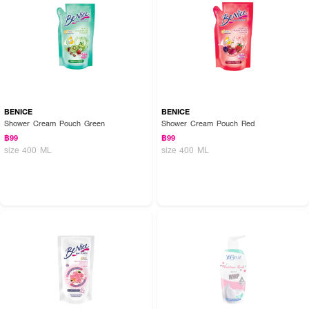
BENICE
BENICE
Shower Cream Pouch Green
Shower Cream Pouch Red
฿99
฿99
size 400 ML
size 400 ML