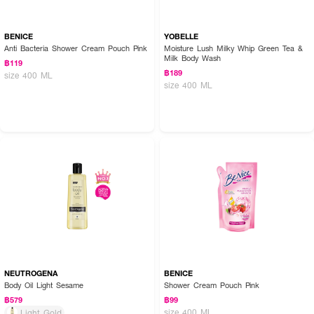
BENICE
YOBELLE
Anti Bacteria Shower Cream Pouch Pink
Moisture Lush Milky Whip Green Tea &
Milk Body Wash
฿119
฿189
size 400 ML
size 400 ML
NEUTROGENA
BENICE
Body Oil Light Sesame
Shower Cream Pouch Pink
฿579
฿99
size 400 ML
Light Gold