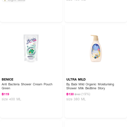
BENICE
ULTRA MILD
Anti Bacteria Shower Cream Pouch
By Babi Mild Organic Moisturising
Green
Shower Milk Bedtime Story
(19%)
฿119
฿130
฿160
size 400 ML
size 380 ML