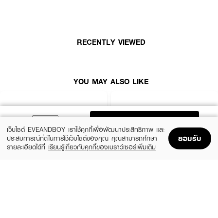
· อัลลีเซีย โดนท์ ทัช กลาส พิงค์ คุชชั่น
· คุชชั่นเนื้อบางเบา มี SPF50+ PA++++ UV protection
· ให้ฟีนิชผิวฉ่ำทำให้ผิวดูโกล์วเป็นธรรมชาติ
RECENTLY VIEWED
· มีส่วนผสมของ Sodium Hyaluronate ที่ช่วยให้ความชุ่มชื้นกับผิว
· พร้อม Rosa Damascena Flower Water ที่ช่วยลดอาการแพ้ เบลอรูขุมขน
และ ลดริ้วรอย
YOU MAY ALSO LIKE
ADD TO BAG
เว็บไซต์ EVEANDBOY เราใช้คุกกี้เพื่อพัฒนาประสิทธิภาพ และ
ยอมรับ
ประสบการณ์ที่ดีในการใช้เว็บไซต์ของคุณ คุณสามารถศึกษา
รายละเอียดได้ที่
เรียนรู้เกี่ยวกับคุกกี้ของเบราว์เซอร์เพิ่มเติม
Home
Home
Promotions
Promotions
Shopping Bag
Shopping Bag
Account
Account
LANEIGE
SKINTIFIC MAKEUP
Neo Cushion Matte 13N1 15G*2 (23
Cover All Perfect Cushion SPF35
PA++++
(10%)
฿1,350
฿1,500
(50%)
฿379
฿759
5 Variations