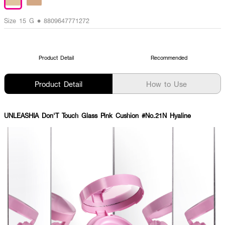
Size 15 G • 8809647771272
Product Detail
Recommended
Product Detail
How to Use
UNLEASHIA Don'T Touch Glass Pink Cushion #No.21N Hyaline