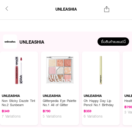
UNLEASHIA
UNLEASHIA
ซื้อสินค้าแบรนด์นี้
UNLEASHIA
UNLEASHIA
UNLEASHIA
UNL
Non Sticky Dazzle Tint
Glitterpedia Eye Palette
Oh Happy Day Lip
Heal
No.2 Sunbeam
No.1 All of Glitter
Pencil No.1 Birthday
฿79
฿349
฿790
฿359
3 Va
7 Variations
5 Variations
6 Variations