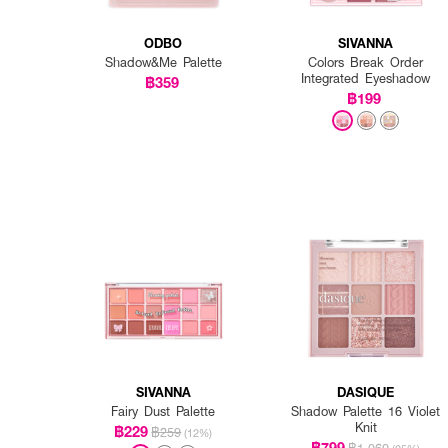
ODBO
SIVANNA
Shadow&Me Palette
Colors Break Order
Integrated Eyeshadow
฿359
฿199
SIVANNA
DASIQUE
Fairy Dust Palette
Shadow Palette 16 Violet
Knit
฿229
฿259
(12%)
฿799