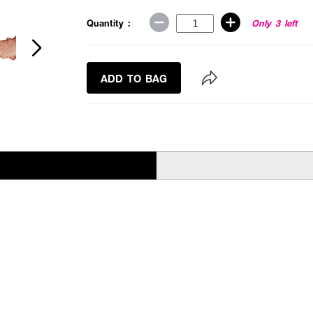
Quantity :
Only 3 left
ADD TO BAG