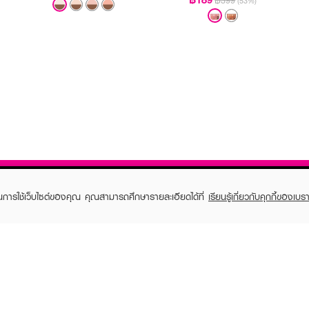
฿399
(53%)
ในการใช้เว็บไซต์ของคุณ คุณสามารถศึกษารายละเอียดได้ที่
เรียนรู้เกี่ยวกับคุกกี้ของเบรา
TOMER CARE
EVEANDBOY MEMBER
 Shopping
Member registration
 store