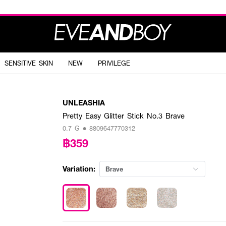
SENSITIVE SKIN
NEW
PRIVILEGE
UNLEASHIA
Pretty Easy Glitter Stick No.3 Brave
0.7 G • 8809647770312
฿359
Variation:
Brave