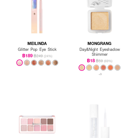
MEILINDA
MONGRANG
Glitter Pop Eye Stick
Day&Night Eyeshadow
Shimmer
฿189
฿249
(24%)
฿18
฿59
(69%)
+9