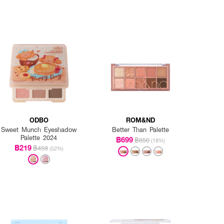
ODBO
ROM&ND
Sweet Munch Eyeshadow
Better Than Palette
Palette 2024
฿699
฿850
(18%)
฿219
฿459
(52%)