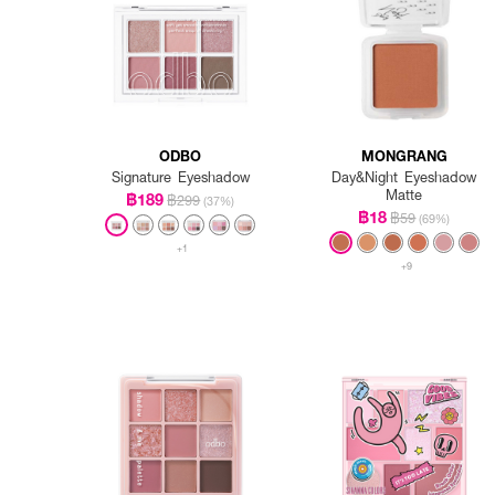
ODBO
MONGRANG
Signature Eyeshadow
Day&Night Eyeshadow
Matte
฿189
฿299
(37%)
฿18
฿59
(69%)
+1
+9