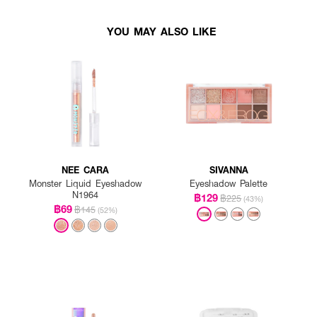
YOU MAY ALSO LIKE
NEE CARA
SIVANNA
Monster Liquid Eyeshadow
Eyeshadow Palette
N1964
฿129
฿225
(43%)
฿69
฿145
(52%)