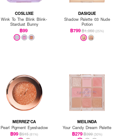
COSLUXE
DASIQUE
Wink To The Blink Blink-
Shadow Palette 03 Nude
Stardust Bunny
Potion
฿99
฿799
฿1,060
(25%)
MERREZ'CA
MEILINDA
Pearl Pigment Eyeshadow
Your Candy Dream Palette
฿99
฿279
฿515
฿399
(81%)
(30%)