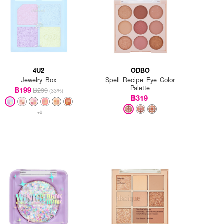
4U2
ODBO
Jewelry Box
Spell Recipe Eye Color
Palette
฿199
฿299
(33%)
฿319
+2