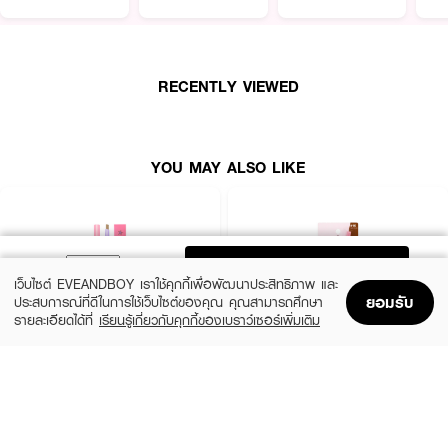
· ให้ความชุ่มชื้นอย่างสม่ำเสมอ
How To Use :
RECENTLY VIEWED
เขียนคิ้วด้วย Shaper Defining Eyebrow Pencil จากนั้นปัด Shaper Pomade
Eyebrow Fixer ใช้แปรงสองด้านเพื่อจัดแต่งทรงคิ้วตามต้องการ
YOU MAY ALSO LIKE
ADD TO BAG
เว็บไซต์ EVEANDBOY เราใช้คุกกี้เพื่อพัฒนาประสิทธิภาพ และ
ยอมรับ
ประสบการณ์ที่ดีในการใช้เว็บไซต์ของคุณ คุณสามารถศึกษา
รายละเอียดได้ที่
เรียนรู้เกี่ยวกับคุกกี้ของเบราว์เซอร์เพิ่มเติม
Home
Home
Promotions
Promotions
Shopping Bag
Shopping Bag
Account
Account
MELLME
SASI
Eyebrow Pencil
Brow To Be Auto Pencil
(34%)
฿18
฿59
฿89
2 Variations
2 Variations