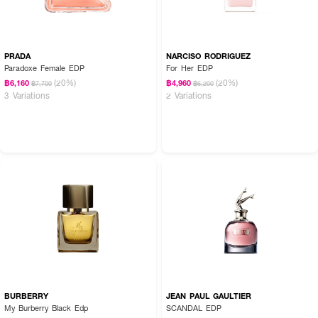
PRADA
NARCISO RODRIGUEZ
Paradoxe Female EDP
For Her EDP
(20%)
(20%)
฿6,160
฿4,960
฿7,700
฿6,200
3 Variations
2 Variations
BURBERRY
JEAN PAUL GAULTIER
My Burberry Black Edp
SCANDAL EDP