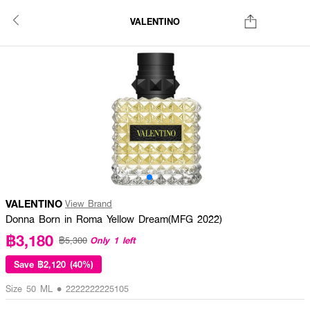
VALENTINO
VALENTINO
View Brand
Donna Born in Roma Yellow Dream(MFG 2022)
฿3,180
Only 1 left
฿5,300
Save
฿2,120 (40%)
Size 50 ML • 2222222225105