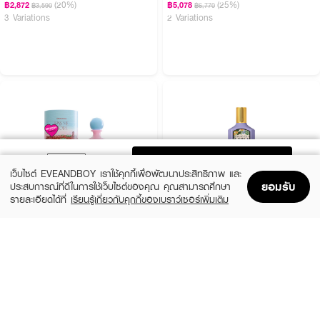
(20%)
(25%)
฿2,872
฿5,078
฿3,590
฿6,770
3 Variations
2 Variations
ADD TO BAG
เว็บไซต์ EVEANDBOY เราใช้คุกกี้เพื่อพัฒนาประสิทธิภาพ และ
ยอมรับ
ประสบการณ์ที่ดีในการใช้เว็บไซต์ของคุณ คุณสามารถศึกษา
รายละเอียดได้ที่
เรียนรู้เกี่ยวกับคุกกี้ของเบราว์เซอร์เพิ่มเติม
Home
Home
Promotions
Promotions
Shopping Bag
Shopping Bag
Account
Account
JANUA
GUCCI
Kiss Me More EDP
Flora Gorgeous Magnolia EDP
(15%)
฿279
฿6,324
฿7,440
size 30 ML
3 Variations