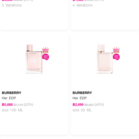
3 Variations
4 Variations
BURBERRY
BURBERRY
Her EDP
Her EDP
(20%)
(26%)
฿5,688
฿2,699
฿7,110
฿3,660
size 100 ML
size 30 ML