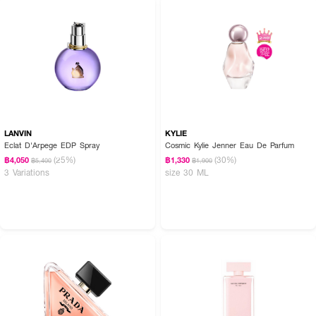
LANVIN
KYLIE
Eclat D'Arpege EDP Spray
Cosmic Kylie Jenner Eau De Parfum
(25%)
(30%)
฿4,050
฿1,330
฿5,400
฿1,900
3 Variations
size 30 ML