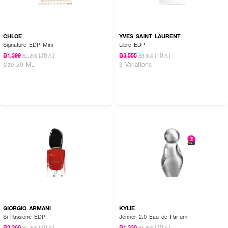
CHLOE
YVES SAINT LAURENT
Signature EDP Mini
Libre EDP
(36%)
(10%)
฿1,399
฿3,555
฿2,200
฿3,950
size 20 ML
3 Variations
GIORGIO ARMANI
KYLIE
Si Passione EDP
Jenner 2.0 Eau de Parfum
(20%)
(30%)
฿3,360
฿1,330
฿4,200
฿1,900