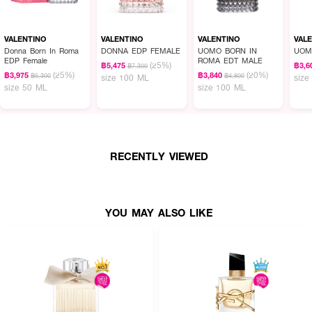
VALENTINO
VALENTINO
VALENTINO
VAL
Donna Born In Roma
DONNA EDP FEMALE
UOMO BORN IN
UOM
EDP Female
ROMA EDT MALE
(25%)
฿5,475
฿3,6
฿7,300
(25%)
(20%)
฿3,975
฿3,840
฿5,300
฿4,800
size 100 ML
size
size 50 ML
size 100 ML
RECENTLY VIEWED
YOU MAY ALSO LIKE