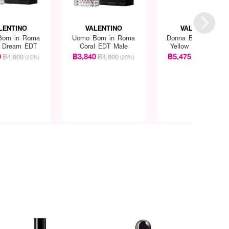
LENTINO
VALENTINO
VALENTINO
orn in Roma
Uomo Born in Roma
Donna Born in Rom
w Dream EDT
Coral EDT Male
Yellow Dream EDP
0
฿3,840
฿5,475
฿4,800
฿4,800
฿7,300
(25%)
(20%)
(25%