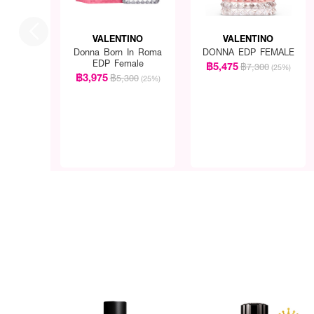
VALENTINO
VALENTINO
Donna Born In Roma
DONNA EDP FEMALE
EDP Female
฿5,475
฿7,300
(25%)
฿3,975
฿5,300
(25%)