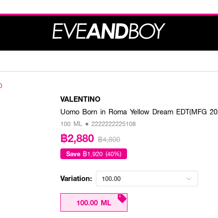
O
VALENTINO
Uomo Born in Roma Yellow Dream EDT(MFG 20
100 ML • 2222222225108
฿2,880
฿4,800
Save
฿1,920 (40%)
Variation:
100.00
100.00 ML