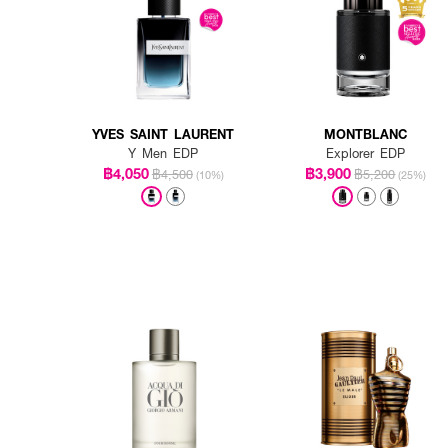
YVES SAINT LAURENT
MONTBLANC
How To Use :
Y Men EDP
Explorer EDP
฿4,050
฿3,900
฿4,500
ฉีดน้ำหอม
฿5,200
VALENTINO -
(10%)
(25%)
และสามารถเพิ่มความหอมให้เสื