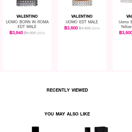
VALENTINO
VALENTINO
VA
UOMO BORN IN ROMA
UOMO EDT MALE
Uomo B
EDT MALE
Yello
฿3,600
฿4,800
(25%)
฿3,840
฿3,60
฿4,800
(20%)
RECENTLY VIEWED
YOU MAY ALSO LIKE