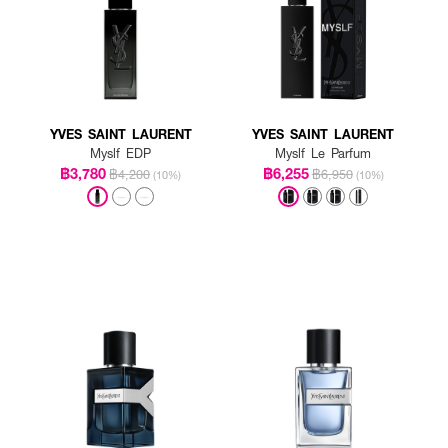
YVES SAINT LAURENT
YVES SAINT LAURENT
Myslf EDP
Myslf Le Parfum
฿3,780
฿6,255
 UOMO BORN IN ROMA YELLOW DREAM EDT MALE
฿4,200
฿6,950
ตามบริเวณจุดชีพจร เช
(10%)
(10%)
้อผ้า เพื่อกลิ่นที่ติดทนตลอดทั้งวัน