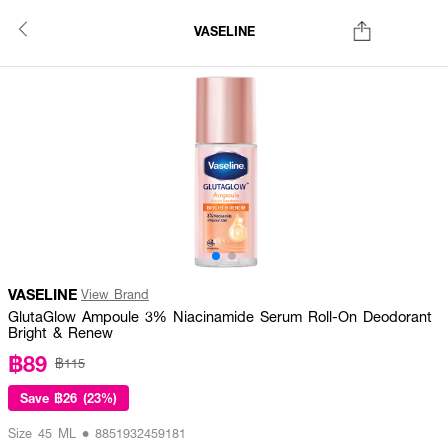
VASELINE
VASELINE
View Brand
GlutaGlow Ampoule 3% Niacinamide Serum Roll-On Deodorant
Bright & Renew
฿89
฿115
Save
฿26 (23%)
Size 45 ML • 8851932459181