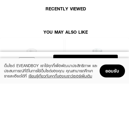
RECENTLY VIEWED
YOU MAY ALSO LIKE
ADD TO BAG
เว็บไซต์ EVEANDBOY เราใช้คุกกี้เพื่อพัฒนาประสิทธิภาพ และ
ยอมรับ
ประสบการณ์ที่ดีในการใช้เว็บไซต์ของคุณ คุณสามารถศึกษา
รายละเอียดได้ที่
เรียนรู้เกี่ยวกับคุกกี้ของเบราว์เซอร์เพิ่มเติม
Home
Home
Promotions
Promotions
Shopping Bag
Shopping Bag
Account
Account
EVERSENSE
VIVITE
Extra White Roll On 45Ml Pi R2
Hapiness Pleasure Whitening Roll On 40
Ml Violet
฿77
฿82
size 45 ML
size 43.7 G