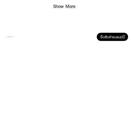
Show More
How To Use :
ใช้
VASELINE Deo Ro Ad Bright&Renew
ทาบริเวณใต้วงแขนข้างละ 4-6 ครั้ง
ทุกวัน
ซื้อสินค้าแบรนด์นี้