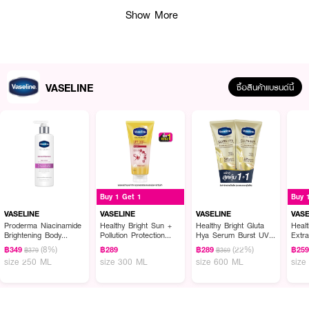
• ขนาด 45 ml.
Show More
How To Use :
ใช้
VASELINE Deo Ro Ad Bright&Smooth
ทาบริเวณใต้วงแขนข้างละ 4-6 ครั้ง
ทุกวัน
VASELINE
ซื้อสินค้าแบรนด์นี้
Buy 1 Get 1
Buy 
VASELINE
VASELINE
VASELINE
VASE
Proderma Niacinamide
Healthy Bright Sun +
Healthy Bright Gluta
Heal
Brightening Body
Pollution Protection
Hya Serum Burst UV
Extra
Lotion
Serum SPF50+
Lotion Flawless Glow
Cera
(8%)
(22%)
฿349
฿289
฿289
฿25
฿379
฿369
PA++++
Twin (Twinpack) 300ml.
size 250 ML
size 300 ML
size 600 ML
size
x 2pcs.