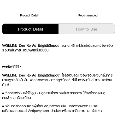
Product Detail
Recommended
Product Detail
How to Use
VASELINE Deo Ro Ad Bright&Smooth
ขนาด 45 ml.โรลออนลดเหงื่อพร้อม
ระงับกลิ่นกาย แอมพูลเซรั่มเข้มข้น
ผลลัพธ์ที่ได้ :
VASELINE Deo Ro Ad Bright&Smooth
โรลออนลดเหงื่อพร้อมระงับกลิ่นกาย
แอมพูลเซรั่มเข้มข้น จากการผสานของกลูต้าโกลว์ ที่มีไนอาซินาไมด์ 3% และโอเม
ก้า 6
• จัดการผิวหนังไก่ให้รูขุมขนดูกระชับได้อย่างมีประสิทธิภาพ ให้ผิวใต้วงแขนดู
กระจ่างใส เรียบเนียน
• ผ่านการทดสอบจากผู้เชี่ยวชาญทางผิวหนัง ปราศจากพาราเบนและ
เอทิลแอลกอฮอล์ Antiperspirant ปกป้องเหงื่อและกลิ่นกาย 48 ชั่วโมง+