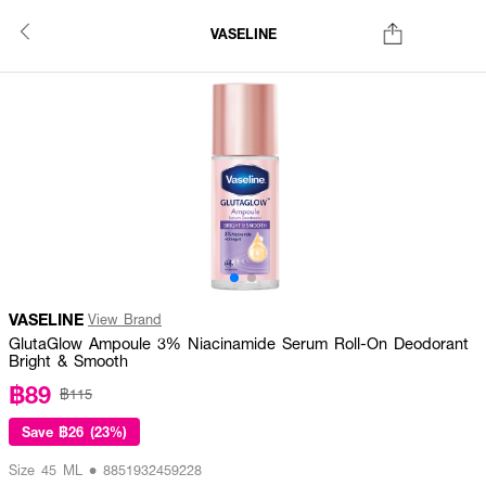
VASELINE
VASELINE
View Brand
GlutaGlow Ampoule 3% Niacinamide Serum Roll-On Deodorant
Bright & Smooth
฿89
฿115
Save
฿26 (23%)
Size 45 ML • 8851932459228