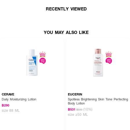
RECENTLY VIEWED
YOU MAY ALSO LIKE
CERAVE
EUCERIN
Daily Moisturizing Lotion
Spotless Brightening Skin Tone Perfecting
Body Lotion
฿290
(10%)
฿531
฿590
size 88 ML
size 250 ML