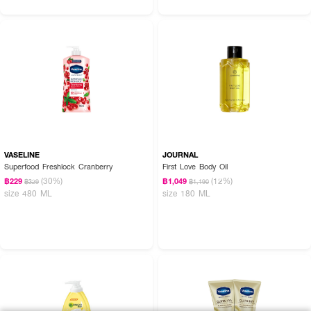
VASELINE
JOURNAL
Superfood Freshlock Cranberry
First Love Body Oil
(30%)
(12%)
฿229
฿1,049
฿329
฿1,190
size 480 ML
size 180 ML