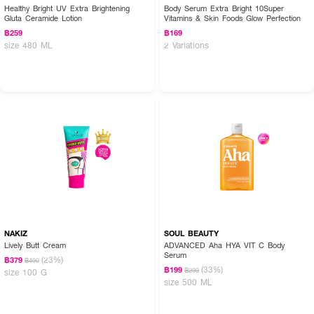
Healthy Bright UV Extra Brightening
Body Serum Extra Bright 10Super
Gluta Ceramide Lotion
Vitamins & Skin Foods Glow Perfection
฿259
฿169
size 480 ML
2 Variations
NAKIZ
SOUL BEAUTY
Lively Butt Cream
ADVANCED Aha HYA VIT C Body
Serum
(23%)
฿379
฿490
(33%)
฿199
฿299
size 100 G
size 500 ML