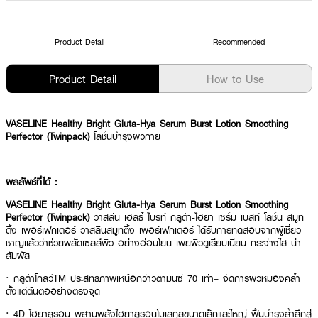
Product Detail
Recommended
Product Detail
How to Use
VASELINE Healthy Bright Gluta-Hya Serum Burst Lotion Smoothing
Perfector (Twinpack)
โลชั่นบำรุงผิวกาย
ผลลัพธ์ที่ได้ :
VASELINE Healthy Bright Gluta-Hya Serum Burst Lotion Smoothing
Perfector (Twinpack)
วาสลีน เฮลธี้ ไบรท์ กลูต้า-ไฮยา เซรั่ม เบิสท์ โลชั่น สมูท
ติ้ง เพอร์เฟคเตอร์ วาสลีนสมูทติ้ง เพอร์เฟคเตอร์ ได้รับการทดสอบจากผู้เชี่ยว
ชาญเเล้วว่าช่วยผลัดเซลล์ผิว อย่างอ่อนโยน เผยผิวดูเรียบเนียน กระจ่างใส น่า
สัมผัส
· กลูต้าโกลว์TM ประสิทธิภาพเหนือกว่าวิตามินซี 70 เท่า+ จัดการผิวหมองคล้ำ
ตั้งแต่ต้นตออย่างตรงจุด
· 4D ไฮยาลูรอน ผสานพลังไฮยาลูรอนโมเลกุลขนาดเล็กและใหญ่ ฟื้นบำรุงล้ำลึกสู่