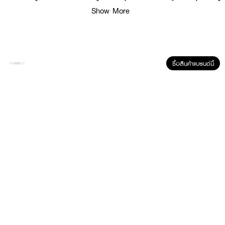
ชั้นผิว บูสต์ความชุ่มชื้นเสมือนเติมน้ำให้ผิว ช่วยให้ผิวดูฉ่ำโกลว์จากภายใน
Show More
· 70X ไฮดรอกซี เเอซิด คอมเพล็กซ์* ผสาน 3 ส่วนผสม ทรงพลัง AHA, BHA
เเละ PHA ผลัดเซลล์ผิวเก่า' ช่วยเร่งการเผยเซลล์ผิวใหม่ เพื่อผิวเรียบเนียน เปล่ง
ประกายจากภายใน
· ผ่านการทดสอบเเล้วว่าช่วยให้ผิวดูเรียบเนียน กระจ่างใสใน 5 วัน°
ซื้อสินค้าแบรนด์นี้
· FDA Registration No. : 11-1-6600030921
How to Use :
ทาบำรุงผิวหลังอาบน้ำเป็นประจำทุกวัน