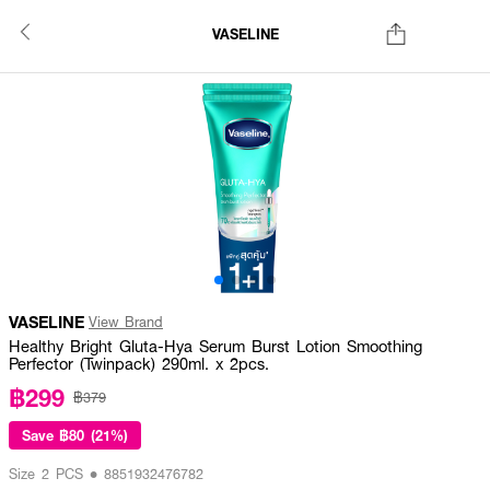
VASELINE
VASELINE
View Brand
Healthy Bright Gluta-Hya Serum Burst Lotion Smoothing
Perfector (Twinpack) 290ml. x 2pcs.
฿299
฿379
Save
฿80 (21%)
Size 2 PCS • 8851932476782