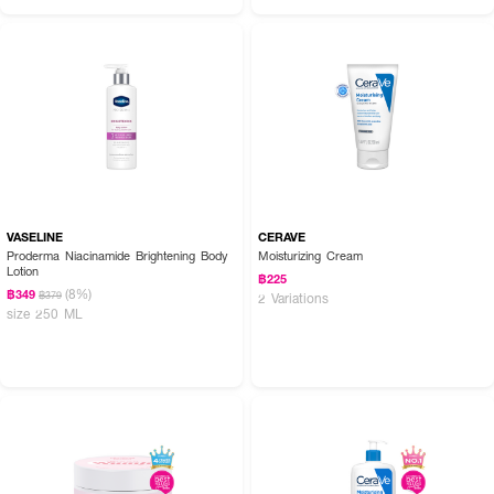
VASELINE
CERAVE
Proderma Niacinamide Brightening Body
Moisturizing Cream
Lotion
฿225
(8%)
฿349
฿379
2 Variations
size 250 ML