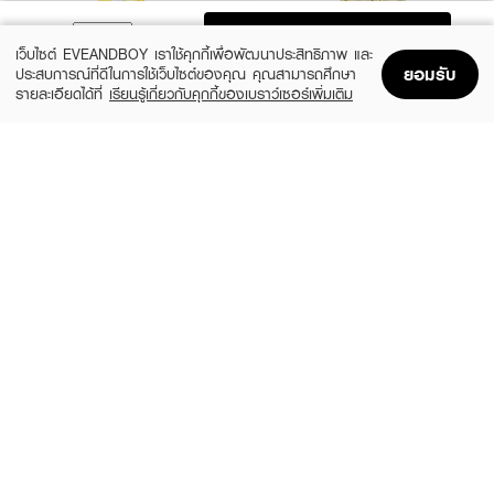
ADD TO BAG
เว็บไซต์ EVEANDBOY เราใช้คุกกี้เพื่อพัฒนาประสิทธิภาพ และ
ยอมรับ
ประสบการณ์ที่ดีในการใช้เว็บไซต์ของคุณ คุณสามารถศึกษา
รายละเอียดได้ที่
เรียนรู้เกี่ยวกับคุกกี้ของเบราว์เซอร์เพิ่มเติม
Home
Home
Promotions
Promotions
Shopping Bag
Shopping Bag
Account
Account
GARNIER
VASELINE
Body Bright Complete Extra Brightening
Healthy Bright Gluta Hya Serum Burst
Repairing Serum Milk Uv 400Ml*2 Pcs
UV Lotion Flawless Glow Twin (Twinpack)
300ml. x 2pcs.
(22%)
฿285
฿289
฿369
size 400 ML
size 600 ML