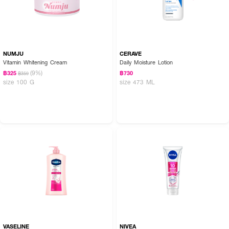
NUMJU
CERAVE
Vitamin Whitening Cream
Daily Moisture Lotion
(9%)
฿325
฿730
฿359
size 100 G
size 473 ML
VASELINE
NIVEA