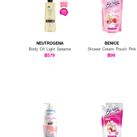
NEUTROGENA
BENICE
Body Oil Light Sesame
Shower Cream Pouch Pink
฿579
฿99