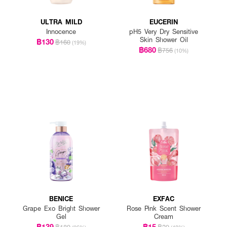
ULTRA MILD
EUCERIN
Innocence
pH5 Very Dry Sensitive
Skin Shower Oil
฿130
฿160
(19%)
฿680
฿756
(10%)
BENICE
EXFAC
Grape Exo Bright Shower
Rose Pink Scent Shower
Gel
Cream
฿139
฿15