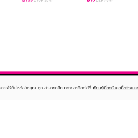
฿189
฿29
(26%)
(48%)
ในการใช้เว็บไซต์ของคุณ คุณสามารถศึกษารายละเอียดได้ที่
เรียนรู้เกี่ยวกับคุกกี้ของเบรา
TOMER CARE
EVEANDBOY MEMBER
 Shopping
Member registration
 store