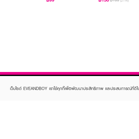
฿199
(21%)
เว็บไซต์ EVEANDBOY เราใช้คุกกี้เพื่อพัฒนาประสิทธิภาพ และประสบการณ์ที่ดี
ABOUT EVEANDBOY
CUS
Brand story
Online
Privacy Policy
Find a