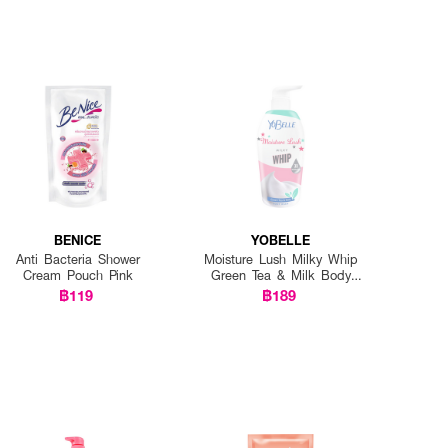
BENICE
YOBELLE
Anti Bacteria Shower
Moisture Lush Milky Whip
Cream Pouch Pink
Green Tea & Milk Body
Wash
฿119
฿189