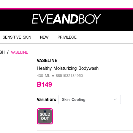
SENSITIVE SKIN
NEW
PRIVILEGE
SH
/
VASELINE
VASELINE
Healthy Moisturizing Bodywash
430 ML • 8851932184960
฿149
Variation:
Skin Cooling
SOLD
OUT