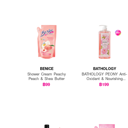
BENICE
BATHOLOGY
Shower Cream Peachy
BATHOLOGY PEONY Anti-
Peach & Shea Butter
Oxidant & Nourishing
Shower Gel
฿99
฿199