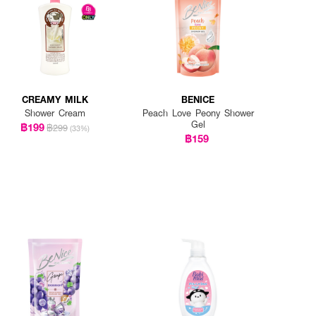
CREAMY MILK
BENICE
Shower Cream
Peach Love Peony Shower
Gel
฿199
฿299
(33%)
฿159