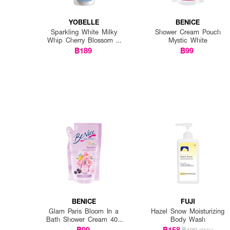
YOBELLE
BENICE
Sparkling White Milky
Shower Cream Pouch
Whip Cherry Blossom &
Mystic White
Milk Body Wash
฿189
฿99
BENICE
FUJI
Glam Paris Bloom In a
Hazel Snow Moisturizing
Bath Shower Cream 400
Body Wash
ml pouch
฿99
฿158