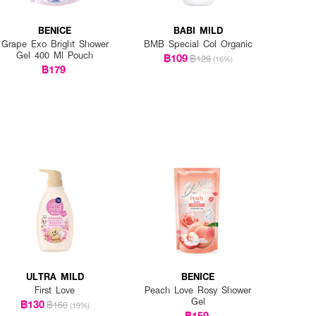
BENICE
BABI MILD
Grape Exo Bright Shower
BMB Special Col Organic
Gel 400 Ml Pouch
฿109
฿129
(16%)
฿179
ULTRA MILD
BENICE
First Love
Peach Love Rosy Shower
Gel
฿130
฿160
(19%)
฿159