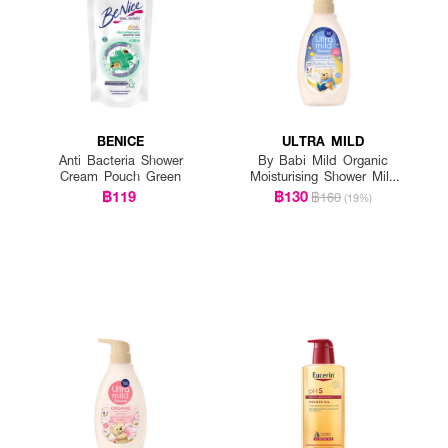
BENICE
ULTRA MILD
Anti Bacteria Shower
By Babi Mild Organic
Cream Pouch Green
Moisturising Shower Milk
Bedtime Story
฿119
฿130
฿160
(19%)