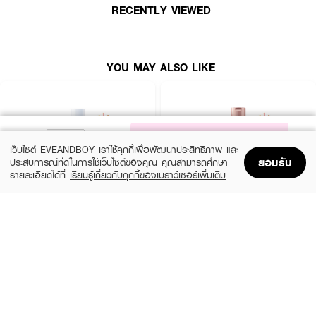
RECENTLY VIEWED
YOU MAY ALSO LIKE
NOTIFY ME
เว็บไซต์ EVEANDBOY เราใช้คุกกี้เพื่อพัฒนาประสิทธิภาพ และ
ยอมรับ
ประสบการณ์ที่ดีในการใช้เว็บไซต์ของคุณ คุณสามารถศึกษา
รายละเอียดได้ที่
เรียนรู้เกี่ยวกับคุกกี้ของเบราว์เซอร์เพิ่มเติม
Home
Home
Promotions
Promotions
Shopping Bag
Shopping Bag
Account
Account
CERAVE
EUCERIN
Daily Moisturizing Lotion
Spotless Brightening Skin Tone Perfecting
Body Lotion
฿290
(10%)
฿531
฿590
size 88 ML
size 250 ML