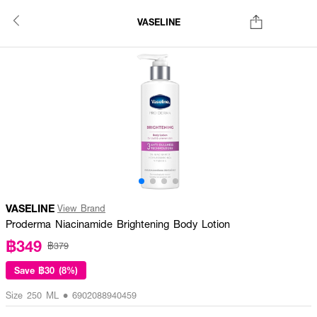
VASELINE
VASELINE
View Brand
Proderma Niacinamide Brightening Body Lotion
฿349
฿379
Save
฿30 (8%)
Size 250 ML • 6902088940459