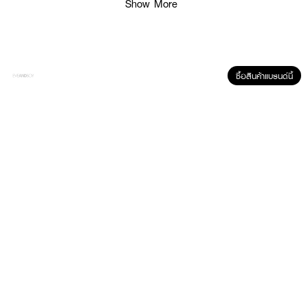
Show More
ซื้อสินค้าแบรนด์นี้
ผลลัพธ์ที่ได้ :
โลชั่นเซรั่มเข้มข้น
Vaseline Pro Derma Niacinamide Brightening Body
Lotion
ที่ผสานไนอาซินาไมด์บริสุทธิ์ 99 เฮกซิลรีซอร์ซินอล และ เรสเวอราทรอล
จัดการต้นเหตุผิวหมองคล้ำและจุดด่างดำ เผยผิวดูกระจ่างใส เปล่งประกาย พร้อม
ช่วยฟื้นสมดุลไมโครไบโอม เกราะปกป้องผิว ครั้งแรก ของบอดี้แอมพลู เข้มข้นเห