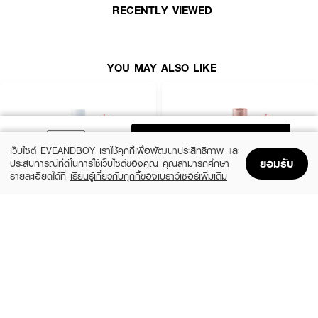
มือนเซรั่มผิวหน้า เพื่อผิวกายดูพอร์เฟค จากสุดยอดผลิตภัณฑ์บำรุงผิวหน้าในรูป
RECENTLY VIEWED
แอมพลู มาสู่บอดี้แอมพลูผิวกาย จากสุดยอดของส่วนผสมที่เข้มข้น บำรุงให้ผิว
กายดูพอร์เฟคเหมือนผิวหน้า 99 ไนอาซินาไมด์บริสุทธิ์ 3D กระจ่างใสทุกมิติ โดย
แอมพลูจะตรงเข้าถึงเม็ดสีเมลาโทนินต้นเหตุของจุดด่างดำเผยผิวกายที่กระจ่างใส
● โลชั่นเซรั่มเข้มข้น Vaseline
YOU MAY ALSO LIKE
● จัดการต้นเหตุผิวหมองคล้ำและจุดด่างดำ
● เผยผิวดูกระจ่างใส เปล่งประกาย
● ขนาด 250 ml
ADD TO BAG
เว็บไซต์ EVEANDBOY เราใช้คุกกี้เพื่อพัฒนาประสิทธิภาพ และ
How To Use :
ยอมรับ
ประสบการณ์ที่ดีในการใช้เว็บไซต์ของคุณ คุณสามารถศึกษา
รายละเอียดได้ที่
เรียนรู้เกี่ยวกับคุกกี้ของเบราว์เซอร์เพิ่มเติม
ลูบไล้
Vaseline Pro Derma Niacinamide Brightening Body Lotion
ทั่วเรือน
Home
Home
Promotions
Promotions
Shopping Bag
Shopping Bag
Account
Account
ร่างเป็นประจำทุกวัน
CERAVE
EUCERIN
Daily Moisturizing Lotion
Spotless Brightening Skin Tone Perfecting
Body Lotion
฿290
(10%)
฿531
฿590
size 88 ML
size 250 ML