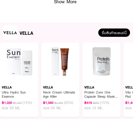
Show More
VELLA
ซื้อสินค้าแบรนด์นี้
ผลลัพธ์ที่ได้:
เอสเซนส์กันแดดสูตรน้ำที่มอบสัมผัสบางเบา ซึมซาบเข้าสู่ผิวได้อย่างรวดเร็วภายใน
3 วินาที ไม่ทิ้งความเหนียวเหนอะหนะ ช่วยเติมเต็มและล็อคความชุ่มชื้นให้ผิวหน้า
ยาวนานตลอดวัน เหมาะสำหรับการดูแลปกป้องผิวจากแสงแดดในทุก ๆ วัน (365
VELLA
VELLA
VELLA
VEL
วัน) ผสานพลังจากน้ำทะเลลึกฮาวายและสารบำรุงผิวชั้นเลิศ เพื่อผิวที่ดูสุขภาพดี
Ultra Hydro Sun
Neck Cream Ultimate
Protein Core One
Vita 
และชุ่มชื้น
Essence
Age Killer
Capsule Sleep Mask
Pad
(5 Capsule)
(15%)
(35%)
(15%)
฿1,020
฿1,560
฿416
฿1,4
● ชื่อสินค้าภาษาไทย: เวลล่า อัลตร้า ไฮโดร ซัน เอสเซนส์ ครีมกันแดด
฿1,200
฿2,400
฿490
size 30 ML
size 50 ML
size 10 ML
size
● เอสเซนส์กันแดดสูตรน้ำ (Water-based) บางเบา สบายผิว
● ซึมซาบเร็วภายใน 3 วินาที ไม่เหนียวเหนอะหนะ
● อุดมด้วย Hawaii Kona Deep Ocean Water และ Hyaluronic Acid มอบ