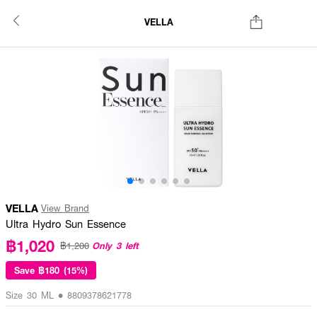
VELLA
VELLA
View Brand
Ultra Hydro Sun Essence
฿1,020
Only 3 left
฿1,200
Save
฿180 (15%)
Size 30 ML • 8809378621778