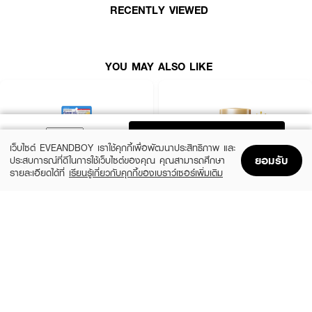
RECENTLY VIEWED
ความชุ่มชื้นล้ำลึก
● มี Panthenol ช่วยปลอบประโลมและเสริมเกราะป้องกันผิว
● มีสารสกัดจาก Salicornia Herbacea Extract บำรุงผิวให้แข็งแรง
YOU MAY ALSO LIKE
● เหมาะสำหรับใช้ปกป้องผิวเป็นประจำทุกวัน
● FDA Registration no. : 11-2-6700025942
● ปริมาณ - 30 มล.
ADD TO BAG
เว็บไซต์ EVEANDBOY เราใช้คุกกี้เพื่อพัฒนาประสิทธิภาพ และ
ยอมรับ
ประสบการณ์ที่ดีในการใช้เว็บไซต์ของคุณ คุณสามารถศึกษา
รายละเอียดได้ที่
เรียนรู้เกี่ยวกับคุกกี้ของเบราว์เซอร์เพิ่มเติม
Home
Home
Promotions
Promotions
Shopping Bag
Shopping Bag
Account
Account
CLEARNOSE
ANESSA
UV Sun Serum SPF50+ PA++++
Perfect UV Sunscreen Skincare Milk NA
SPF50+ PA++++
(50%)
฿499
฿990
(23%)
฿329
฿425
size 80 ML
size 20 ML