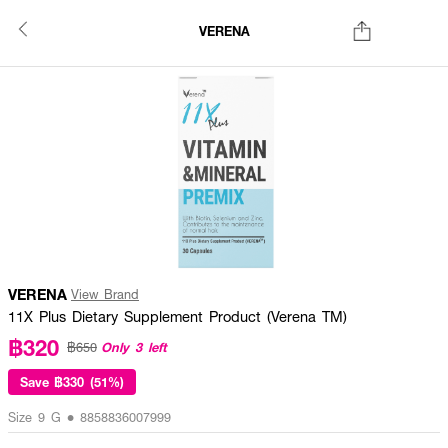
VERENA
VERENA
View Brand
11X Plus Dietary Supplement Product (Verena TM)
฿320
Only 3 left
฿650
Save
฿330 (51%)
Size 9 G • 8858836007999