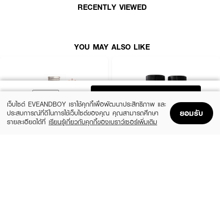
RECENTLY VIEWED
YOU MAY ALSO LIKE
ADD TO BAG
เว็บไซต์ EVEANDBOY เราใช้คุกกี้เพื่อพัฒนาประสิทธิภาพ และ
ยอมรับ
ประสบการณ์ที่ดีในการใช้เว็บไซต์ของคุณ คุณสามารถศึกษา
รายละเอียดได้ที่
เรียนรู้เกี่ยวกับคุกกี้ของเบราว์เซอร์เพิ่มเติม
Home
Home
Promotions
Promotions
Shopping Bag
Shopping Bag
Account
Account
PHYTO
SOLVE
Phytophanere Capsules (120 Caps)
H Regro Day (30 Capsules) + H Regro
Night (30 Capsules)
(5%)
฿997.50
฿1,050
(53%)
฿1,790
฿3,780
size 0
size 50 G