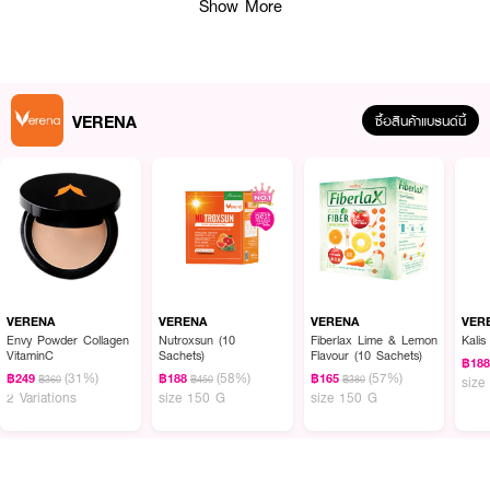
Show More
How to Use :
รับประทานวันละ 1 แคปซูล
VERENA
ซื้อสินค้าแบรนด์นี้
VERENA
VERENA
VERENA
VER
Envy Powder Collagen
Nutroxsun (10
Fiberlax Lime & Lemon
Kalis
VitaminC
Sachets)
Flavour (10 Sachets)
฿18
(31%)
(58%)
(57%)
฿249
฿188
฿165
฿360
฿450
฿380
size
2 Variations
size 150 G
size 150 G