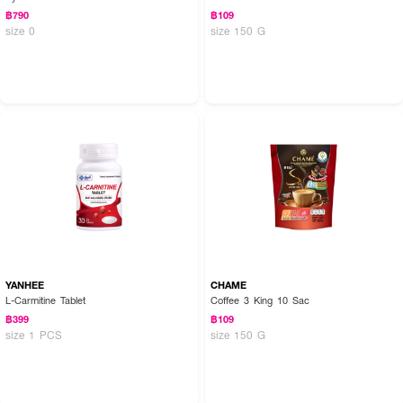
฿790
฿109
size 0
size 150 G
YANHEE
CHAME
L-Carmitine Tablet
Coffee 3 King 10 Sac
฿399
฿109
size 1 PCS
size 150 G