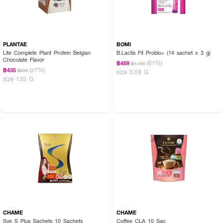
PLANTAE
BOMI
Lite Complete Plant Protein Belgian
B.Lactis Fit Probio+ (14 sachet x 3 g)
Chocolate Flavor
(61%)
฿459
฿1,190
(27%)
฿435
฿599
size 0.08 G
size 135 G
CHAME
CHAME
Sye S Plus Sachets 10 Sachets
Coffee CLA 10 Sac