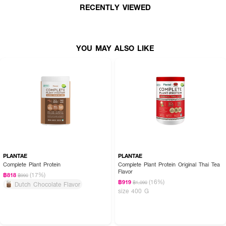
RECENTLY VIEWED
ทำให้บุคลิกดูสง่า ยังช่วยเร่งการเผาผลาญไขมันส่วนเกินได้อีกด้วย
● VERENA Slim Fit Body (Free Size)
● กางเกงกระชับสัดส่วนเวอรี่น่า (Slim Fit Body)
YOU MAY ALSO LIKE
● มีเอ็นกันม้วน 4 เส้น ยืดได้ตามสรีระ กันขอบกางเกงม้วนลง และช่วยพยุงแผ่น
หลัง เสริมบุคลิกให้ดูดีขึ้น
● กางเกงกระชับสัดส่วน จะช่วยปรับสรีระให้คุณมีเอว สะโพก ขา ที่กระชับ สวยได้
สัดส่วน
● ช่วยส่งเสริมการเผาผลาญ ช่วยให้การไหลเวียนของโลหิตทำงานได้ดีขึ้น
● ช่วยเก็บพยุงช่วงเอว เสริมบุคลิก ระบายอากาศได้ดี ไม่อับชื้น
● เหมาะสำหรับ นํ้าหนัก 45-90 กิโล หรือ รอบเอว 27-42 นิ้ว
● ขนาด : Free size (ฟรีไซส์) บรรจุ 1 ชิ้น
PLANTAE
PLANTAE
Complete Plant Protein
Complete Plant Protein Original Thai Tea
Flavor
(17%)
฿818
฿990
(16%)
฿919
฿1,090
Dutch Chocolate Flavor
How to Use :
size 400 G
สวมใส่ ยกกระชับ