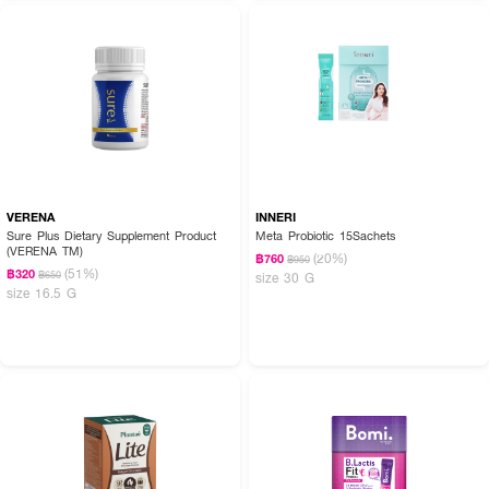
VERENA
INNERI
Sure Plus Dietary Supplement Product
Meta Probiotic 15Sachets
(VERENA TM)
(20%)
฿760
฿950
(51%)
฿320
฿650
size 30 G
size 16.5 G