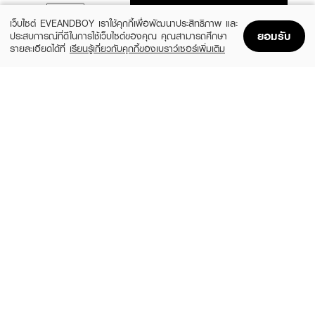
ADD TO BAG
เว็บไซต์ EVEANDBOY เราใช้คุกกี้เพื่อพัฒนาประสิทธิภาพ และ
ยอมรับ
ประสบการณ์ที่ดีในการใช้เว็บไซต์ของคุณ คุณสามารถศึกษา
รายละเอียดได้ที่
เรียนรู้เกี่ยวกับคุกกี้ของเบราว์เซอร์เพิ่มเติม
Home
Home
Promotions
Promotions
Shopping Bag
Shopping Bag
Account
Account
PLANTAE
CHAME
Trial Pack Sachet 5 Flavors/Box
Sye Coffee Pack
(22%)
฿535
฿109
฿690
size 150 G
Chocolate, Hojicha, Mixedberri
BE
PANANCHITA