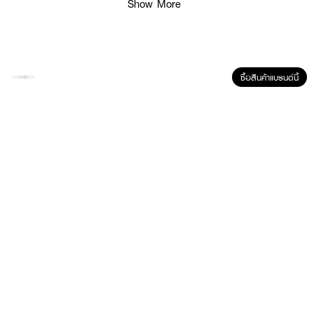
Show More
ซื้อสินค้าแบรนด์นี้
ผลลัพธ์ที่ได้ :
กางเกงกระชับสัดส่วน เหมาะกับทุกการเคลื่อนไหว ยืดหยุ่นได้ดี ใส่สบาย เวลาไหน
ก็ได้ ไม่อึดอัด ช่วยแก้ไขปัญหาหน้าท้องยื่น ก้นหย่อน ไขมันเป็นชั้นๆ ขาใหญ่ ช่วย
พยุงหลังให้ตรง ทำให้ยืนและนั่งได้นานขึ้น ช่วยกระชับเอวให้คอดเล็กลง ยกกระชับ
สะโพก เพิ่มแรงกระชับ ช่วยให้ต้นขากระชับ ต้นขาเรียวเล็กลง ปรับท่าทางการเดิน