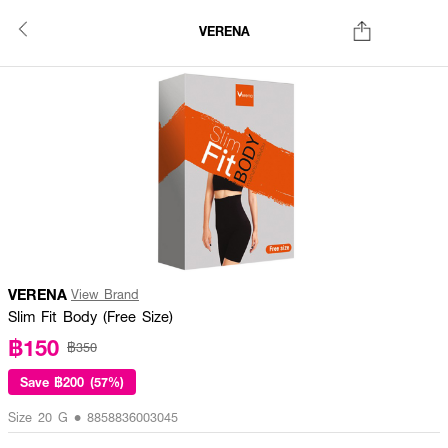
VERENA
VERENA
View Brand
Slim Fit Body (Free Size)
฿150
฿350
Save
฿200 (57%)
Size 20 G • 8858836003045