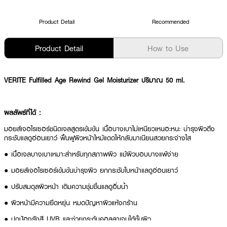
Product Detail
Recommended
Product Detail
How to Use
VERITE Fulfilled Age Rewind Gel Moisturizer ปริมาณ 50 ml.
ผลลัพธ์ที่ได้ :
มอยส์เจอไรเซอร์ชนิดเจลสูตรเข้มข้น เนื้อบางเบาไม่เหนียวเหนอะหนะ บำรุงผิวตึง
กระชับแลดูอ่อนเยาว์ ฟื้นฟูผิวหน้าไหม้แดดให้กลับมาเนียนสวยกระจ่างใส
● เนื้อเจลบางเบาเหมาะสำหรับทุกสภาพผิว แม้ผิวบอบบางแพ้ง่าย
● มอยส์เจอไรเซอร์เข้มข้นบำรุงผิว ยกกระชับใบหน้าแลดูอ่อนเยาว์
● ปรับสมดุลผิวหน้า เติมความชุ่มชื่นแลดูอิ่มน้ำ
● ผิวหน้ามีความยืดหยุ่น หมดปัญหาผิวแห้งกร้าน
● ปกป้องรังสี UVB และช่วยกระตุ้นคอลลาเจนใต้ชั้นผิว