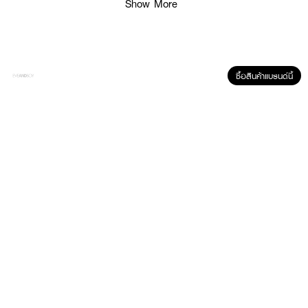
Show More
● ปริมาณ 50 ml.
How to Use :
ซื้อสินค้าแบรนด์นี้
วิธีใช้ แตะครีม 3 จุดบนใบหน้า ลูบไล้เกลี่ยครีมให้ทั่วใบหน้าจนซึมสู่ผิวใช้เป็นประจำทุก
วัน หลังลงเซรั่ม Verite Fulfilled Age Rewind Serum