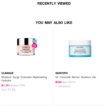
RECENTLY VIEWED
YOU MAY ALSO LIKE
CLINIQUE
SKINTIFIC
Moisture Surge Extended Replenishing
5X Ceramide Barrier Moisture Gel
Hydrator
(50%)
฿339
฿679
(10%)
฿1,791
฿1,990
4 Variations
size 50 ML