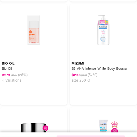
BIO OIL
MIZUMI
Bio Oil
B3 AHA Intense White Body Booster
(26%)
(57%)
฿279
฿299
฿375
฿690
4 Variations
size 250 G