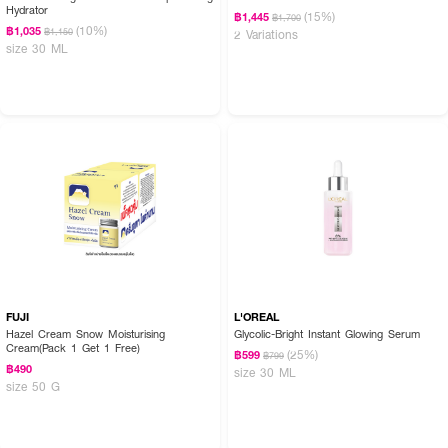
Hydrator
(15%)
฿1,445
฿1,700
(10%)
฿1,035
฿1,150
2 Variations
size 30 ML
FUJI
L'OREAL
Hazel Cream Snow Moisturising
Glycolic-Bright Instant Glowing Serum
Cream(Pack 1 Get 1 Free)
(25%)
฿599
฿799
฿490
size 30 ML
size 50 G