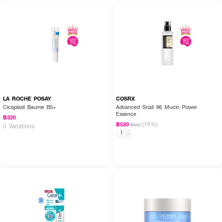
LA ROCHE POSAY
COSRX
Cicaplast Baume B5+
Advanced Snail 96 Mucin Power
Essence
฿320
(16%)
฿520
฿620
3 Variations
-