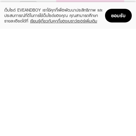
NOTIFY ME
เว็บไซต์ EVEANDBOY เราใช้คุกกี้เพื่อพัฒนาประสิทธิภาพ และ
ยอมรับ
ประสบการณ์ที่ดีในการใช้เว็บไซต์ของคุณ คุณสามารถศึกษา
รายละเอียดได้ที่
เรียนรู้เกี่ยวกับคุกกี้ของเบราว์เซอร์เพิ่มเติม
Home
Home
Promotions
Promotions
Shopping Bag
Shopping Bag
Account
Account
CLINIQUE
CLEARNOSE
MS 100H Auto-Rpl Hydrtr
Moist Skin Barrier Moisturizing Gel Facial
(10%)
(49%)
฿495
฿509
฿550
฿999
size 15 ML
size 120 ML
FUJI
SKINTIFIC