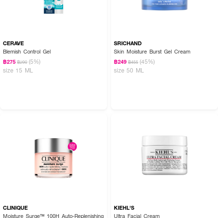
CERAVE
SRICHAND
Blemish Control Gel
Skin Moisture Burst Gel Cream
(5%)
(45%)
฿275
฿249
฿290
฿455
size 15 ML
size 50 ML
CLINIQUE
KIEHL'S
Moisture Surge™ 100H Auto-Replenishing
Ultra Facial Cream