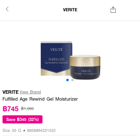
VERITE
VERITE
View Brand
Fulfilled Age Rewind Gel Moisturizer
฿745
฿1,090
Save
฿345 (32%)
Size 50 G • 8858894321532