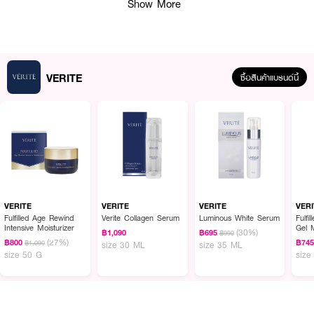
ธรรมชาติ - Niacinamide วิตามิน B3 ช่วยบำรุงผิวให้เนียนนุ่ม แลดูอ่อนเยาว์มี
Show More
ชีวิตชีวา พร้อมกระตุ้นการผลิตคอลลาเจนใต้ชั้นผิว ทำให้ผิวคงความยืดหยุ่น
กระชับ เรียบเนียนขึ้น เร่งการผลัดเซลล์ผิวอย่างอ่อนโยน ปรับสีผิวให้สม่ำเสมอขึ้น
ช่ยลดความมันบนใบหน้า พร้อมทั้งช่วยลดรอยดำ รอยแดง ที่เกิดจากสิว ทำให้ผิว
กระจ่างใสอย่างเป็นธรรมชาติ
● เซรั่มบำรุงผิวหน้า
VERITE
ซื้อสินค้าแบรนด์นี้
● สูตรเข้มข้นช่วยบำรุงผิวให้แลดูอ่อนเยาว์ขึ้น
● ผิวเรียบเนียน กระจ่างใส
● ฟื้นฟูผิวหน้า ตึงกระชับ
● เพิ่มความชุ่มชื่นให้ผิวต่อเนื่อง
● ช่วยลดรอยดำ รอยแดง ที่เกิดจากสิว
VERITE
VERITE
VERITE
VER
● ผิวคงความยืดหยุ่น
Fulfilled Age Rewind
Verite Collagen Serum
Luminous White Serum
Fulfi
Intensive Moisturizer
Gel M
(30%)
● ปริมาณ 30 ml.
฿1,090
฿695
฿990
(27%)
฿800
฿74
฿1,090
size 30 ML
size 35 ML
size 50 G
size
How to Use :
ปั๊มเซรั่ม ประมาณ 1-2 ครั้ง ลูบไล้เกลี่ยให้ทั่วใบหน้าจนซึมสู่ผิวหน้าใช้เป็นประจำ เช้า
– เย็น