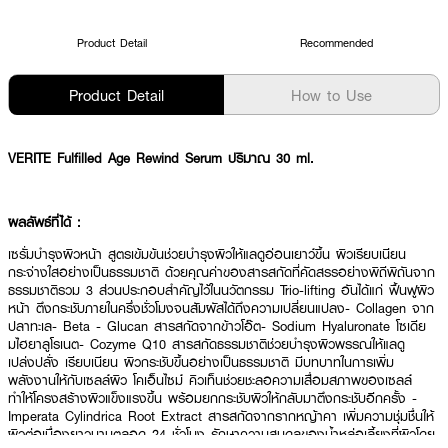
Product Detail
Recommended
Product Detail
How to Use
VERITE Fulfilled Age Rewind Serum ปริมาณ 30 ml.
ผลลัพธ์ที่ได้ :
เซรั่มบำรุงผิวหน้า สูตรเข้มข้นช่วยบำรุงผิวให้แลดูอ่อนเยาว์ขึ้น ผิวเรียบเนียน
กระจ่างใสอย่างเป็นธรรมชาติ ด้วยคุณค่าของสารสกัดที่คัดสรรอย่างพิถีพิถันจาก
ธรรมชาติรวม 3 ส่วนประกอบสำคัญไว้ในนวัตกรรม Trio-lifting อันได้แก่ ฟื้นฟูผิว
หน้า ตึงกระชับภายในครึ่งชั่วโมงจนสัมผัสได้ถึงความเปลี่ยนแปลง- Collagen จาก
ปลาทะเล- Beta - Glucan สารสกัดจากข้าวโอ๊ต- Sodium Hyaluronate โซเดีย
มไฮยาลูโรเนต- Cozyme Q10 สารสกัดธรรมชาติช่วยบำรุงผิวพรรณให้แลดู
เปล่งปลั่ง เรียบเนียน ผิวกระชับขึ้นอย่างเป็นธรรมชาติ มีบทบาทในการเพิ่ม
พลังงานให้กับเซลล์ผิว โคเอ็นไซม์ คิวเท็นช่วยชะลอความเสื่อมสภาพของเซลล์
ทำให้โครงสร้างผิวแข็งแรงขึ้น พร้อมยกกระชับผิวให้กลับมาตึงกระชับอีกครั้ง -
Imperata Cylindrica Root Extract สารสกัดจากรากหญ้าคา เพิ่มความชุ่มชื่นให้
ผิวต่อเนื่องยาวนานตลอด 24 ชั่วโมง รักษาความสมดุลของน้ำหล่อเลี้ยงที่ผิวโดย