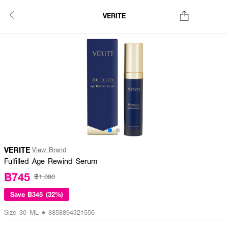
VERITE
VERITE
View Brand
Fulfilled Age Rewind Serum
฿745
฿1,090
Save
฿345 (32%)
Size 30 ML • 8858894321556