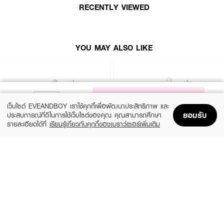
RECENTLY VIEWED
YOU MAY ALSO LIKE
NOTIFY ME
เว็บไซต์ EVEANDBOY เราใช้คุกกี้เพื่อพัฒนาประสิทธิภาพ และ
ยอมรับ
ประสบการณ์ที่ดีในการใช้เว็บไซต์ของคุณ คุณสามารถศึกษา
รายละเอียดได้ที่
เรียนรู้เกี่ยวกับคุกกี้ของเบราว์เซอร์เพิ่มเติม
Home
Home
Promotions
Promotions
Shopping Bag
Shopping Bag
Account
Account
SKIN1004
ESTEE LAUDER
Madagascar Centella Ampoule
Advanced Night Repair Synchronized
Multi-Recovery Complex
(42%)
฿459
฿790
(10%)
฿4,590
฿5,100
2 Variations
size 50 ML