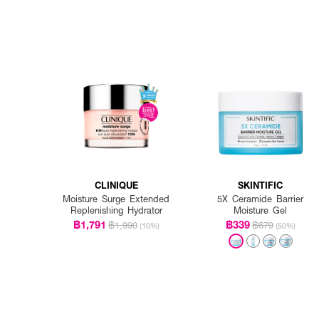
CLINIQUE
SKINTIFIC
Moisture Surge Extended
5X Ceramide Barrier
Replenishing Hydrator
Moisture Gel
฿1,791
฿339
฿1,990
฿679
(10%)
(50%)