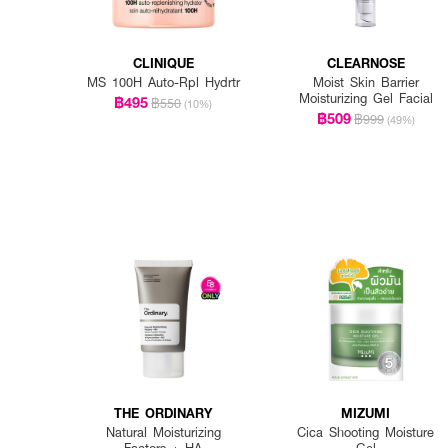
CLINIQUE
CLEARNOSE
MS 100H Auto-Rpl Hydrtr
Moist Skin Barrier
Moisturizing Gel Facial
฿495
฿550
(10%)
฿509
฿999
(49%)
THE ORDINARY
MIZUMI
Natural Moisturizing
Cica Shooting Moisture
Factors + HA
Gel