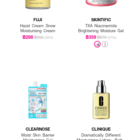
FUJI
SKINTIFIC
Hazel Cream Snow
TXA Niacinamide
Moisturising Cream
Brightening Moisture Gel
฿288
฿359
฿359
฿679
(20%)
(47%)
CLEARNOSE
CLINIQUE
Moist Skin Barrier
Dramatically Different
Moisturizing Gel
Moisturizing Lotion+ Bottle