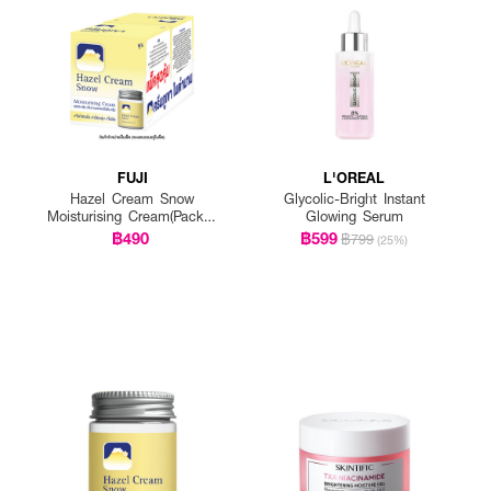
FUJI
L'OREAL
Hazel Cream Snow
Glycolic-Bright Instant
Moisturising Cream(Pack 1
Glowing Serum
Get 1 Free)
฿490
฿599
฿799
(25%)