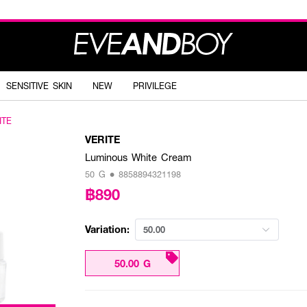
SENSITIVE SKIN
NEW
PRIVILEGE
ITE
VERITE
Luminous White Cream
50 G • 8858894321198
฿890
Variation:
50.00
50.00 G