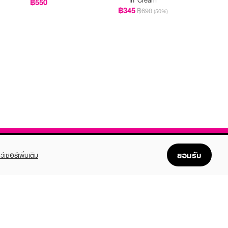
฿550
฿345
฿690
(50%)
ยอมรับ
ว์เซอร์เพิ่มเติม
FOLLOW US