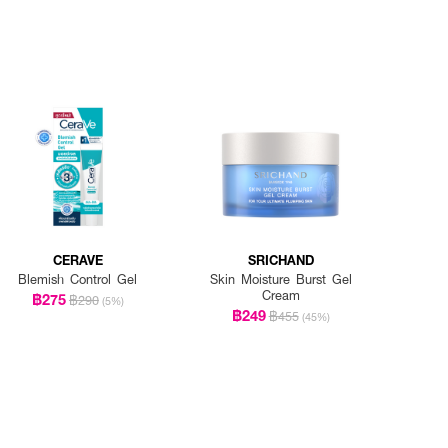
CERAVE
SRICHAND
Blemish Control Gel
Skin Moisture Burst Gel
Cream
฿275
฿290
(5%)
฿249
฿455
(45%)