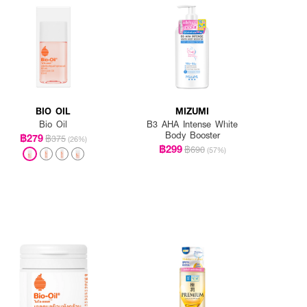
BIO OIL
MIZUMI
Bio Oil
B3 AHA Intense White
Body Booster
฿279
฿375
(26%)
฿299
฿690
(57%)