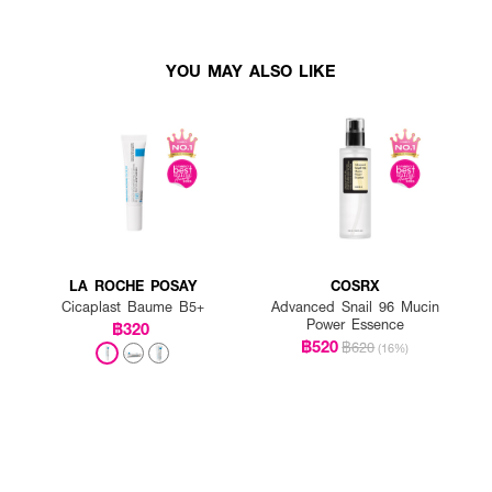
YOU MAY ALSO LIKE
LA ROCHE POSAY
COSRX
Cicaplast Baume B5+
Advanced Snail 96 Mucin
Power Essence
฿320
฿520
฿620
(16%)