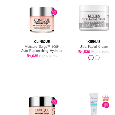
CLINIQUE
KIEHL'S
Moisture Surge™ 100H
Ultra Facial Cream
Auto-Replenishing Hydrator
฿1,530
฿1,700
(10%)
฿1,035
฿1,150
(10%)