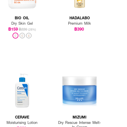
BIO OIL
HADALABO
Dry Skin Gel
Premium Milk
฿159
฿390
฿220
(28%)
CERAVE
MIZUMI
Moisturising Lotion
Dry Rescue Intense Melt-
In Cream