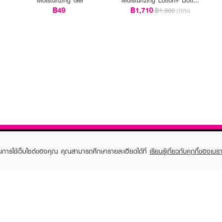
With Pump
฿49
฿1,710
฿1,900
(10%)
ในการใช้เว็บไซต์ของคุณ คุณสามารถศึกษารายละเอียดได้ที่
เรียนรู้เกี่ยวกับคุกกี้ของเบรา
TOMER CARE
EVEANDBOY MEMBER
 Shopping
Member registration