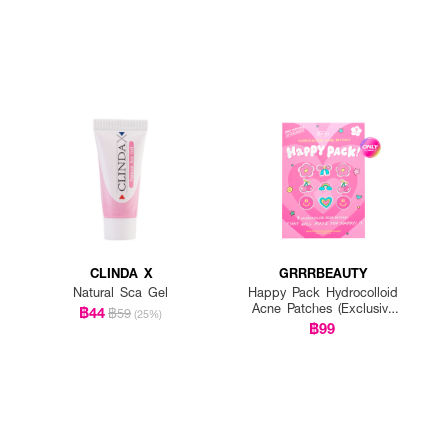
CLINDA X
GRRRBEAUTY
Natural Sca Gel
Happy Pack Hydrocolloid
Acne Patches (Exclusive
฿44
฿59
(25%)
EVEANDBOY)
฿99