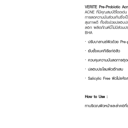
VERITE Pre-Probiotic Ac
ACNE ที่มีคุณสมบัติโดดเด่
การลดความมันส่วนเกินซึ่งเ
สุขภาพดี ทั้งยังช่วยปลอบปร
ลอก ผลิตภัณฑ์นี้ไม่มีส่วน
BHA
· ปรับบาลานซ์ผิวด้วย Pre-
· ยับยั้งแบคทีเรียก่อสิว
· ควบคุมความมันลดการอุด
· ปลอบประโลมผิวอักเสบ
· Salicylic Free ผิวไม่แห้
How to Use :
ทาบริเวณผิวหน้าและลำคอที่ต้