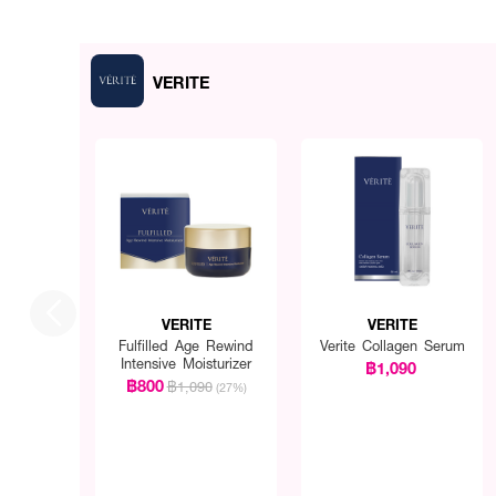
VERITE
VERITE
VERITE
Fulfilled Age Rewind
Verite Collagen Serum
Intensive Moisturizer
฿1,090
฿800
฿1,090
(27%)