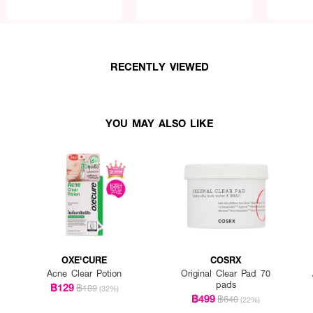
RECENTLY VIEWED
YOU MAY ALSO LIKE
OXE'CURE
COSRX
Acne Clear Potion
Original Clear Pad 70
pads
฿129
฿189
(32%)
฿499
฿640
(22%)