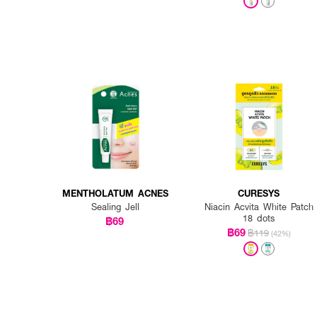
MENTHOLATUM ACNES
CURESYS
Sealing Jell
Niacin Acvita White Patch
18 dots
฿69
฿69
฿119
(42%)