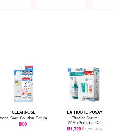
CLEARNOSE
LA ROCHE POSAY
Acne Care Solution Serum
Effaclar Serum
30Ml+Purifying Gel
฿59
15Ml+Duo+M 3 Ml+Ant Oil
฿1,320
฿1,390
(5%)
Control Cream 3 Ml