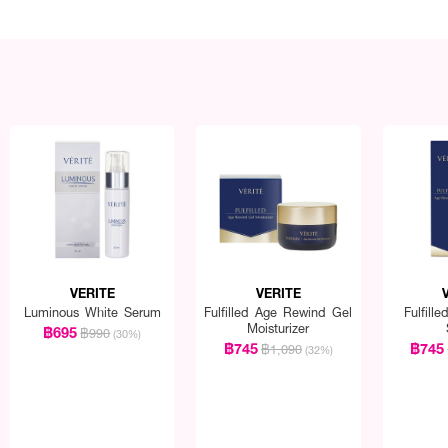
VERITE
VERITE
Luminous White Serum
Fulfilled Age Rewind Gel
Fulfill
Moisturizer
฿695
฿990
(30%)
฿745
฿745
฿1,090
(32%)