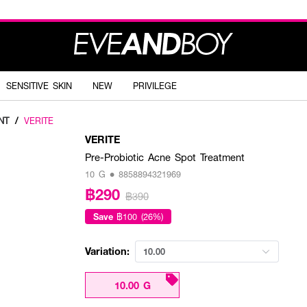
SENSITIVE SKIN
NEW
PRIVILEGE
NT
/
VERITE
VERITE
Pre-Probiotic Acne Spot Treatment
10 G • 8858894321969
฿290
฿390
Save
฿100 (26%)
Variation:
10.00
10.00 G