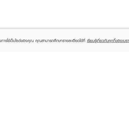
ในการใช้เว็บไซต์ของคุณ คุณสามารถศึกษารายละเอียดได้ที่
เรียนรู้เกี่ยวกับคุกกี้ของเบรา
TOMER CARE
EVEANDBOY MEMBER
 Shopping
Member registration
 store
t us