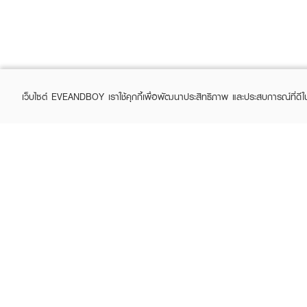
เว็บไซต์ EVEANDBOY เราใช้คุกกี้เพื่อพัฒนาประสิทธิภาพ และประสบการณ์ที่ดี
ABOUT EVEANDBOY
CUS
Brand story
Online
Privacy Policy
Find a
Terms and Conditions
Contac
Sell on EVEANDBOY
Whistleblowing