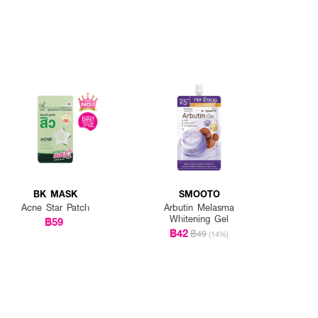
BK MASK
SMOOTO
Acne Star Patch
Arbutin Melasma
Whitening Gel
฿59
฿42
฿49
(14%)