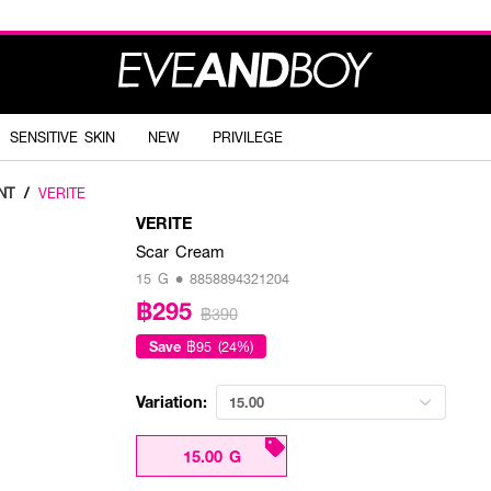
SENSITIVE SKIN
NEW
PRIVILEGE
NT
/
VERITE
VERITE
Scar Cream
15 G • 8858894321204
฿295
฿390
Save
฿95 (24%)
Variation:
15.00
15.00 G