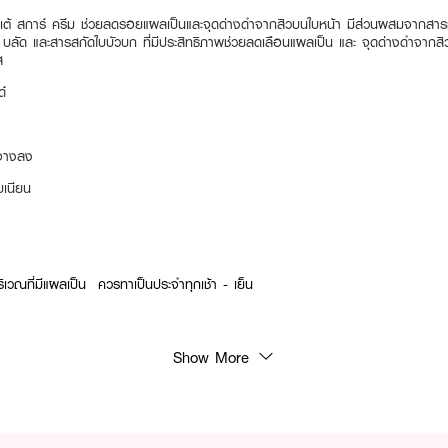
ิเต้ สการ์ ครีม ช่วยลดรอยแผลเป็นและจุดด่างดำจากสิวบนใบหน้า มีส่วนผสมจากสาร
ัด และสารสกัดใบบัวบก ที่มีประสิทธิภาพช่วยลดเลือนแผลเป็น และ จุดด่างดำจากสิว
ส
์
ูจางลง
บเนียน
บริเวณที่มีแผลเป็น ควรทาเป็นประจำทุกเช้า - เย็น
Show More