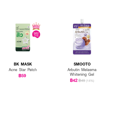
BK MASK
SMOOTO
Acne Star Patch
Arbutin Melasma
Whitening Gel
฿59
฿42
฿49
(14%)