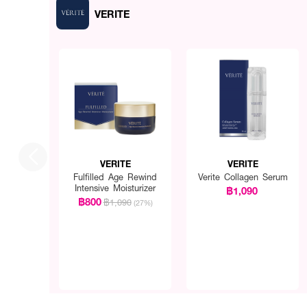
VERITE
VERITE
VERITE
Fulfilled Age Rewind
Verite Collagen Serum
Intensive Moisturizer
฿1,090
฿800
฿1,090
(27%)