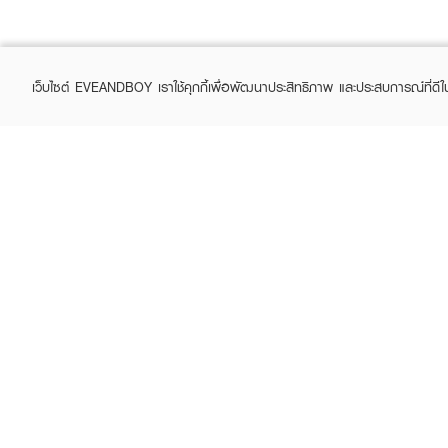
เว็บไซต์ EVEANDBOY เราใช้คุกกี้เพื่อพัฒนาประสิทธิภาพ และประสบการณ์ที่ดี
ABOUT EVEANDBOY
CUS
Brand story
Online
Privacy Policy
Find a
Terms and Conditions
Contac
Sell on EVEANDBOY
Whistleblowing