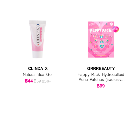
CLINDA X
GRRRBEAUTY
Natural Sca Gel
Happy Pack Hydrocolloid
Acne Patches (Exclusive
฿44
฿59
(25%)
EVEANDBOY)
฿99