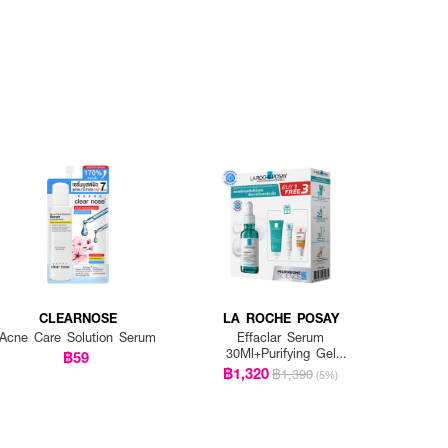
CLEARNOSE
LA ROCHE POSAY
Acne Care Solution Serum
Effaclar Serum
30Ml+Purifying Gel
฿59
15Ml+Duo+M 3 Ml+Ant Oil
฿1,320
฿1,390
(5%)
Control Cream 3 Ml