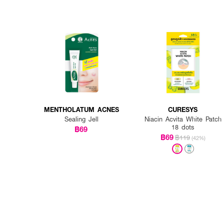
MENTHOLATUM ACNES
CURESYS
Sealing Jell
Niacin Acvita White Patch
18 dots
฿69
฿69
฿119
(42%)