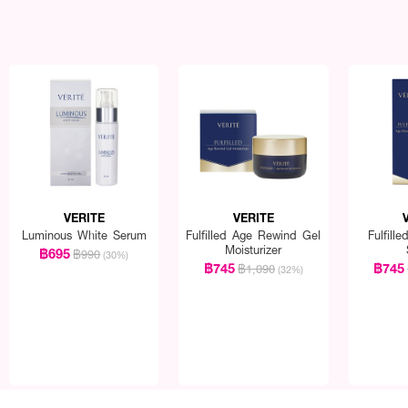
VERITE
VERITE
Luminous White Serum
Fulfilled Age Rewind Gel
Fulfill
Moisturizer
฿695
฿990
(30%)
฿745
฿745
฿1,090
(32%)