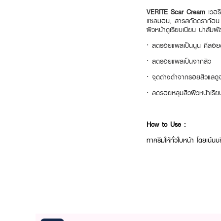
VERITE Scar Cream
เวอร
แซลมอน, สารสกัดดราก้อน บล
ผิวหน้าดูเรียบเนียน น่าสัมผั
·
ลดรอยแผลเป็นนูน คีลอยด
·
ลดรอยแผลเป็นจากสิว
·
จุดด่างดำจากรอยสิวแลด
·
ลดรอยหลุมสิวผิวหน้าเรีย
How to Use :
ทาครีมให้ทั่วใบหน้า โดยเน้น