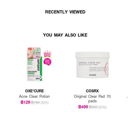
RECENTLY VIEWED
YOU MAY ALSO LIKE
OXE'CURE
COSRX
Acne Clear Potion
Original Clear Pad 70
pads
฿129
฿189
(32%)
฿499
฿640
(22%)