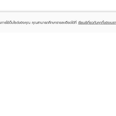
ในการใช้เว็บไซต์ของคุณ คุณสามารถศึกษารายละเอียดได้ที่
เรียนรู้เกี่ยวกับคุกกี้ของเบรา
TOMER CARE
EVEANDBOY MEMBER
 Shopping
Member registration
 store
t us