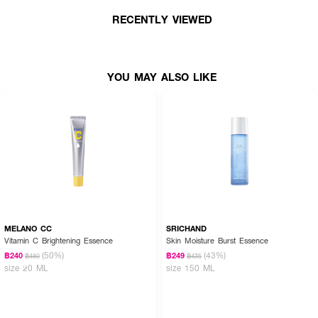
RECENTLY VIEWED
YOU MAY ALSO LIKE
MELANO CC
SRICHAND
Vitamin C Brightening Essence
Skin Moisture Burst Essence
(50%)
(43%)
฿240
฿249
฿480
฿435
size 20 ML
size 150 ML