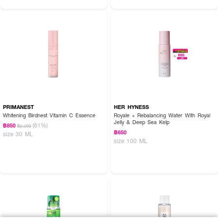
PRIMANEST
HER HYNESS
Whitening Birdnest Vitamin C Essence
Royale + Rebalancing Water With Royal
Jelly & Deep Sea Kelp
(61%)
฿850
฿2,200
฿650
size 30 ML
size 100 ML