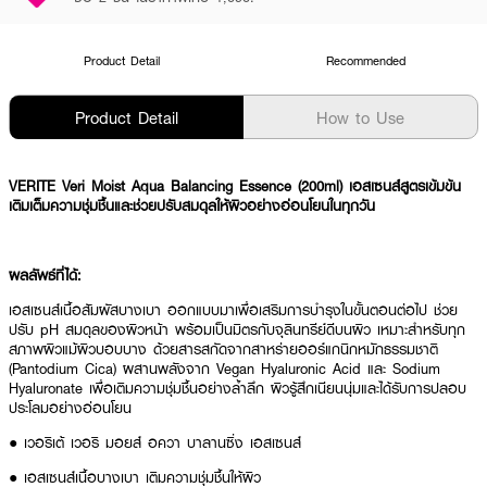
Product Detail
Recommended
Product Detail
How to Use
VERITE Veri Moist Aqua Balancing Essence (200ml) เอสเซนส์สูตรเข้มข้น
เติมเต็มความชุ่มชื้นและช่วยปรับสมดุลให้ผิวอย่างอ่อนโยนในทุกวัน
ผลลัพธ์ที่ได้:
เอสเซนส์เนื้อสัมผัสบางเบา ออกแบบมาเพื่อเสริมการบำรุงในขั้นตอนต่อไป ช่วย
ปรับ pH สมดุลของผิวหน้า พร้อมเป็นมิตรกับจุลินทรีย์ดีบนผิว เหมาะสำหรับทุก
สภาพผิวแม้ผิวบอบบาง ด้วยสารสกัดจากสาหร่ายออร์แกนิกหมักธรรมชาติ
(Pantodium Cica) ผสานพลังจาก Vegan Hyaluronic Acid และ Sodium
Hyaluronate เพื่อเติมความชุ่มชื้นอย่างล้ำลึก ผิวรู้สึกเนียนนุ่มและได้รับการปลอบ
ประโลมอย่างอ่อนโยน
● เวอริเต้ เวอริ มอยส์ อควา บาลานซิ่ง เอสเซนส์
● เอสเซนส์เนื้อบางเบา เติมความชุ่มชื้นให้ผิว