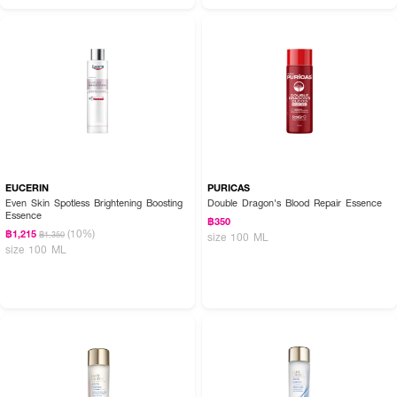
EUCERIN
PURICAS
Even Skin Spotless Brightening Boosting
Double Dragon's Blood Repair Essence
Essence
฿350
(10%)
฿1,215
฿1,350
size 100 ML
size 100 ML