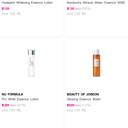
Hadabirei Whitening Essence Lotion
Kombucha Miracle Water Essence MWE
(50%)
฿129
฿129
฿259
size 180 ML
size 150 ML
NU FORMULA
BEAUTY OF JOSEON
Pro White Essence Lotion
Ginseng Essence Water
(34%)
(13%)
฿389
฿599
฿590
฿690
size 150 ML
size 150 ML