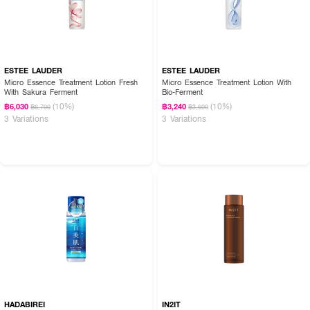
ESTEE LAUDER
ESTEE LAUDER
Micro Essence Treatment Lotion Fresh
Micro Essence Treatment Lotion With
With Sakura Ferment
Bio-Ferment
(10%)
(10%)
฿6,030
฿3,240
฿6,700
฿3,600
3 Variations
3 Variations
HADABIREI
IN2IT