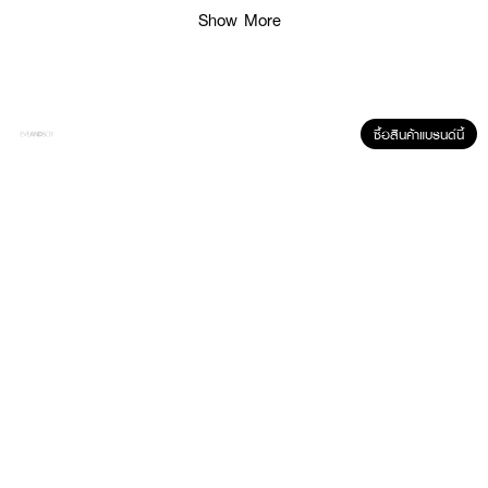
Show More
● Pre-Aging Serum
● 86% รู้สึกผิวเต่งตึงในทันที
● ริ้วรอยดูตื้นขึ้น เห็นการเปลี่ยนแปลงใน 28 วัน
● แต่งหน้าติดทนยาวนานถึง 6 ชม.
ซื้อสินค้าแบรนด์นี้
● คงความชุ่มชื้นยาวนาน 72 ชม ต่อเนื่อง 6 วัน
● บำรุงล้ำลึกในทุกชั้นผิว แม้ชั้นไขมันหรือถุงใต้ตา
● FDA Registration no.11-1-6700000244
● ปริมาณ 30 ml.
How to Use :
ทาให้ทั่วใบหน้าเป็นประจำทุกวันเช้า-เย็น หลังล้างหน้า