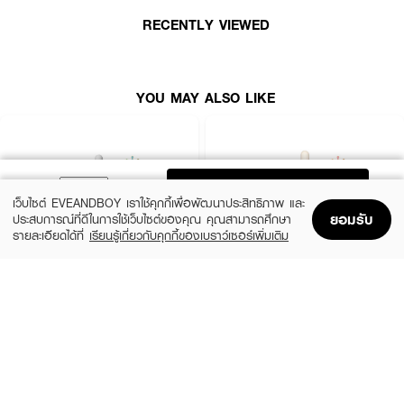
RECENTLY VIEWED
YOU MAY ALSO LIKE
ADD TO BAG
เว็บไซต์ EVEANDBOY เราใช้คุกกี้เพื่อพัฒนาประสิทธิภาพ และ
ยอมรับ
ประสบการณ์ที่ดีในการใช้เว็บไซต์ของคุณ คุณสามารถศึกษา
รายละเอียดได้ที่
เรียนรู้เกี่ยวกับคุกกี้ของเบราว์เซอร์เพิ่มเติม
Home
Home
Promotions
Promotions
Shopping Bag
Shopping Bag
Account
Account
SKIN1004
ESTEE LAUDER
Madagascar Centella Ampoule
Advanced Night Repair Synchronized
Multi-Recovery Complex
(42%)
฿459
฿790
(10%)
฿4,590
฿5,100
2 Variations
size 50 ML