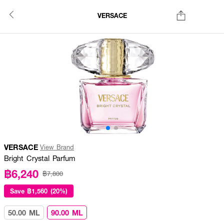
VERSACE
VERSACE
View Brand
Bright Crystal Parfum
฿6,240
฿7,800
Save
฿1,560 (20%)
50.00 ML
90.00 ML