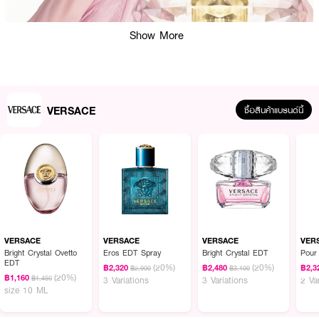
Show More
VERSACE
ซื้อสินค้าแบรนด์นี้
ผลลัพธ์ที่ได้:
VERSACE Bright Crystal Parfum มอบกลิ่นหอมที่เปล่งประกายด้วยโน้ตของ
ดอกไม้และผลไม้สดชื่น เปิดตัวด้วยกลิ่นหอมอ่อนโยนจากส้มยูสุและทับทิม ตามด้วย
กลิ่นกลางที่นุ่มนวลจากดอกพิโอนี ดอกแมกโนเลีย และดอกบัว สร้างสัมผัสที่โร
VERSACE
VERSACE
VERSACE
VER
แมนติกและผ่อนคลาย ปิดท้ายด้วยกลิ่นฐานจากมัสก์และอำพันที่อบอุ่นและติดทน
Bright Crystal Ovetto
Eros EDT Spray
Bright Crystal EDT
Pou
EDT
นาน น้ำหอมนี้เหมาะสำหรับทุกโอกาสและทุกฤดูกาล
(20%)
(20%)
฿2,320
฿2,480
฿2,3
฿2,900
฿3,100
(20%)
฿1,160
฿1,450
3 Variations
3 Variations
2 Va
· เวอร์ซาเช่ ไบรท์ คริสตัล พาร์ฟูม
size 10 ML
· เผยความสดใสและความเย้ายวนในตัวคุณ