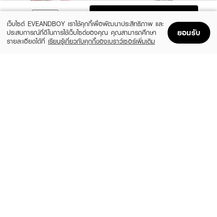
ADD TO BAG
เว็บไซต์ EVEANDBOY เราใช้คุกกี้เพื่อพัฒนาประสิทธิภาพ และ
ยอมรับ
ประสบการณ์ที่ดีในการใช้เว็บไซต์ของคุณ คุณสามารถศึกษา
รายละเอียดได้ที่
เรียนรู้เกี่ยวกับคุกกี้ของเบราว์เซอร์เพิ่มเติม
Home
Home
Promotions
Promotions
Shopping Bag
Shopping Bag
Account
Account
JANUA
GUCCI
Kiss Me More EDP
Flora Gorgeous Magnolia EDP
(15%)
฿279
฿6,324
฿7,440
size 30 ML
3 Variations