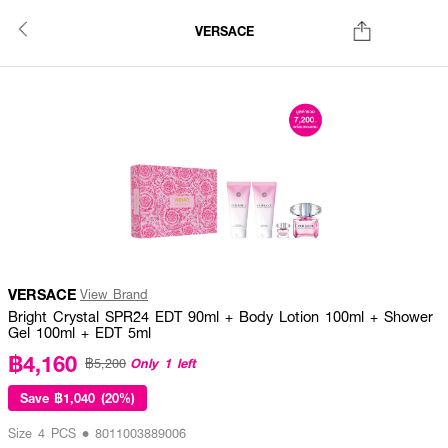
VERSACE
VERSACE
View Brand
Bright Crystal SPR24 EDT 90ml + Body Lotion 100ml + Shower
Gel 100ml + EDT 5ml
฿4,160
Only 1 left
฿5,200
Save
฿1,040 (20%)
Size 4 PCS • 8011003889006