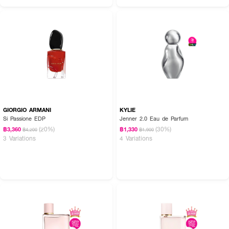
GIORGIO ARMANI
KYLIE
Si Passione EDP
Jenner 2.0 Eau de Parfum
(20%)
(30%)
฿3,360
฿1,330
฿4,200
฿1,900
3 Variations
4 Variations