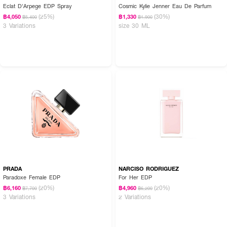
Eclat D'Arpege EDP Spray
Cosmic Kylie Jenner Eau De Parfum
(25%)
(30%)
฿4,050
฿1,330
฿5,400
฿1,900
3 Variations
size 30 ML
PRADA
NARCISO RODRIGUEZ
Paradoxe Female EDP
For Her EDP
(20%)
(20%)
฿6,160
฿4,960
฿7,700
฿6,200
3 Variations
2 Variations