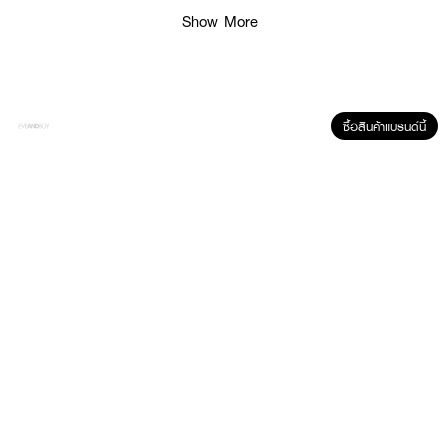
ฉีดน้ำหอมตามบริเวณจุดชีพจร เช่น ต้นคอ ข้อมือ ข้อพับแขน และสามารถเพิ่ม
Show More
ความหอมให้เสื้อผ้า พร้อมใช้ร่วมกับผลิตภัณฑ์อื่นๆ เพื่อกลิ่นที่ติดทนตลอดทั้งวัน
ซื้อสินค้าแบรนด์นี้