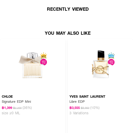
RECENTLY VIEWED
YOU MAY ALSO LIKE
CHLOE
YVES SAINT LAURENT
Signature EDP Mini
Libre EDP
(36%)
(10%)
฿1,399
฿3,555
฿2,200
฿3,950
size 20 ML
3 Variations