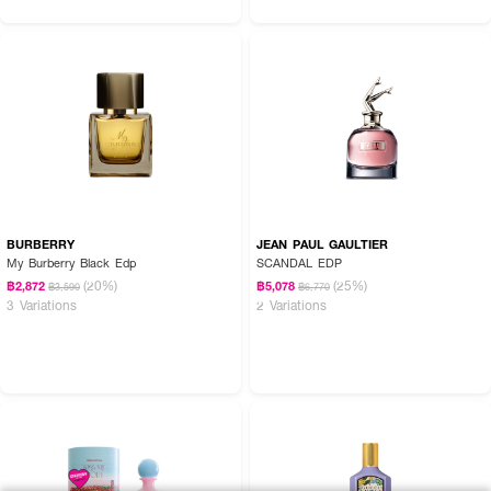
BURBERRY
JEAN PAUL GAULTIER
My Burberry Black Edp
SCANDAL EDP
(20%)
(25%)
฿2,872
฿5,078
฿3,590
฿6,770
3 Variations
2 Variations