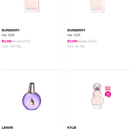
BURBERRY
BURBERRY
Her EDP
Her EDP
(20%)
(26%)
฿5,688
฿2,699
฿7,110
฿3,660
size 100 ML
size 30 ML
LANVIN
KYLIE