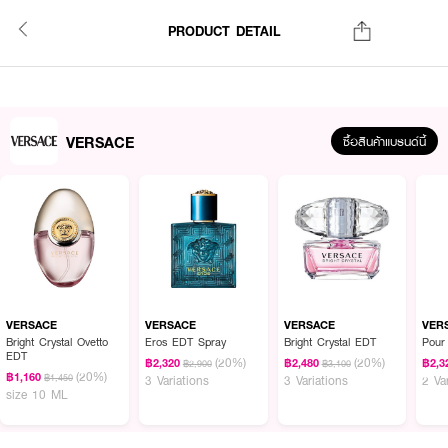
PRODUCT DETAIL
VERSACE
ซื้อสินค้าแบรนด์นี้
VERSACE
VERSACE
VERSACE
VER
Bright Crystal Ovetto
Eros EDT Spray
Bright Crystal EDT
Pou
EDT
(20%)
(20%)
฿2,320
฿2,480
฿2,3
฿2,900
฿3,100
(20%)
฿1,160
฿1,450
3 Variations
3 Variations
2 Va
size 10 ML