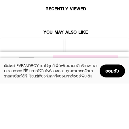
· Base Notes: Musk, Tonka Bean, Saffron, Pyrogene Incense
RECENTLY VIEWED
ในเซ็ตประกอบด้วย :
YOU MAY ALSO LIKE
· VERSACE Dylan Blue Pour Homme EDT 100 ml.
· VERSACE Dylan Blue Pour Homme EDT 5 ml.
· VERSACE Dylan Blue Pour Homme Shower Gel 150 ml.
NOTIFY ME
เว็บไซต์ EVEANDBOY เราใช้คุกกี้เพื่อพัฒนาประสิทธิภาพ และ
ยอมรับ
ประสบการณ์ที่ดีในการใช้เว็บไซต์ของคุณ คุณสามารถศึกษา
How to Use:
รายละเอียดได้ที่
เรียนรู้เกี่ยวกับคุกกี้ของเบราว์เซอร์เพิ่มเติม
ฉีดน้ำหอมลงบนจุดชีพจร เช่น ข้อมือ ต้นคอ ข้อพับแขนหรือข้อพับศอก จากระยะ
Home
Home
Promotions
Promotions
Shopping Bag
Shopping Bag
Account
Account
ใกล้ เพื่อให้กลิ่นกระจายตัวได้ดีและติดทนยิ่งขึ้น สามารถเพิ่มความหอมให้เสื้อผ้าได้
ตามความชอบ
YVES SAINT LAURENT
VERSACE
Y SPR25 EDP 100ML + 10ML
Pour Homme Dylan Blue Gift Set EDT
100Ml + EDT 10Ml + Trousse Male
(10%)
฿5,625
฿6,250
(15%)
฿4,760
฿5,600
size 2 PCS
size 3 PCS