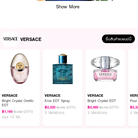
Show More
VERSACE
ซื้อสินค้าแบรนด์นี้
ผลลัพธ์ที่ได้:
น้ำหอมที่สร้างความรู้สึกสดชื่นตั้งแต่แรกสัมผัสด้วยกลิ่นของเกรปฟรุ้ตและเบอกา
มอต พร้อมใบมะเดื่อที่เพิ่มความกลมกล่อม ต่อด้วยกลิ่นสมุนไพรและไม้ที่ลุ่มลึก มี
ความเผ็ดร้อนเล็กน้อยจากพริกไทยดำ และจบด้วยกลิ่นมัสก์และถั่วตองก้า ให้ความ
VERSACE
VERSACE
VERSACE
VER
รู้สึกอบอุ่น มีมิติและน่าค้นหา เหมาะกับผู้ชายที่มีสไตล์ชัดเจน
Bright Crystal Ovetto
Eros EDT Spray
Bright Crystal EDT
Pou
EDT
(20%)
(20%)
฿2,320
฿2,480
฿2,3
฿2,900
฿3,100
· เวอร์ซาเช่ ดีแลน บลู ปูร์ ออม สปริง’25 โอ เดอ ทอยเลตต์
(20%)
฿1,160
฿1,450
3 Variations
3 Variations
2 Va
size 10 ML
· Top Notes: Calabrian Bergamot, Grapefruit, Fig Leaves, Aquatic Notes
· Middle Notes: Violet Leaves, Black Pepper, Papyrus Wood, Ambrox,
Patchouli