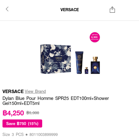
VERSACE
VERSACE
View Brand
Dylan Blue Pour Homme SPR25 EDT100ml+Shower
Gel150ml+EDT5ml
฿4,250
฿5,000
Save
฿750 (15%)
Size 3 PCS • 8011003899999