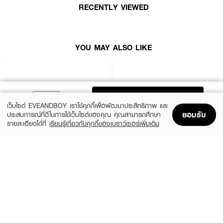
RECENTLY VIEWED
YOU MAY ALSO LIKE
ADD TO BAG
เว็บไซต์ EVEANDBOY เราใช้คุกกี้เพื่อพัฒนาประสิทธิภาพ และ
ยอมรับ
ประสบการณ์ที่ดีในการใช้เว็บไซต์ของคุณ คุณสามารถศึกษา
รายละเอียดได้ที่
เรียนรู้เกี่ยวกับคุกกี้ของเบราว์เซอร์เพิ่มเติม
Home
Home
Promotions
Promotions
Shopping Bag
Shopping Bag
Account
Account
YVES SAINT LAURENT
VERSACE
Y SPR25 EDP 100ML + 10ML
Pour Homme Dylan Blue Gift Set EDT
100Ml + EDT 10Ml + Trousse Male
(10%)
฿5,625
฿6,250
(15%)
฿4,760
฿5,600
size 2 PCS
size 3 PCS