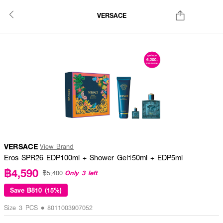
VERSACE
VERSACE
View Brand
Eros SPR26 EDP100ml + Shower Gel150ml + EDP5ml
฿4,590
Only 3 left
฿5,400
Save
฿810 (15%)
Size 3 PCS • 8011003907052