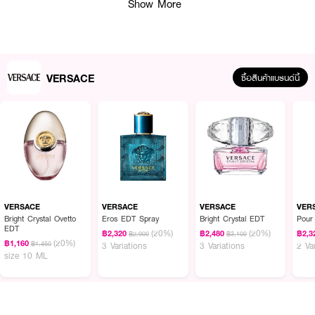
Show More
ในเซ็ตประกอบด้วย
· EDP ขนาด 100ml
VERSACE
ซื้อสินค้าแบรนด์นี้
· EDP ขนาด 5ml
· Body Shower Gel ขนาด 150ml
· FDA Registration No. : 10-2-6900016328
How To Use :
VERSACE
VERSACE
VERSACE
VER
Bright Crystal Ovetto
Eros EDT Spray
Bright Crystal EDT
Pou
สเปรย์น้ำหอมลงบนจุดชีพจรต่าง ๆ - ข้อมือ ข้อพับข้อศอกและคอ จากระยะใกล้
EDT
เพื่อให้ได้กลิ่นหอมติดทนนาน
(20%)
(20%)
฿2,320
฿2,480
฿2,3
฿2,900
฿3,100
(20%)
฿1,160
฿1,450
3 Variations
3 Variations
2 Va
size 10 ML