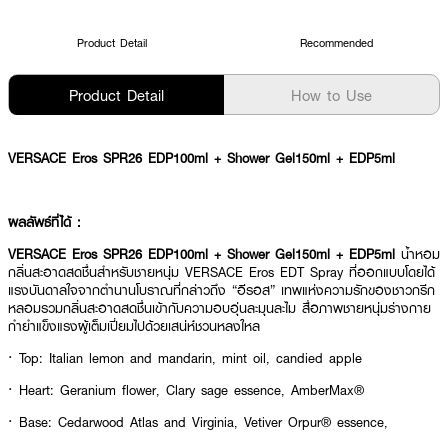
Product Detail
Recommended
Product Detail
How to Use
VERSACE Eros SPR26 EDP100ml + Shower Gel150ml + EDP5ml
ผลลัพธ์ที่ได้ :
VERSACE Eros SPR26 EDP100ml + Shower Gel150ml + EDP5ml
น้ำหอม
กลิ่นสะอาดสดชื่นสำหรับชายหนุ่ม VERSACE Eros EDT Spray ที่ออกแบบโดยได้
แรงบันดาลใจจากตำนานโบราณที่กล่าวถึง “อีรอส” เทพแห่งความรักของชาวกรีก
หลอมรวมกลิ่นสะอาดสดชื่นเข้ากับความอบอุ่นละมุนละไม สื่อภาพชายหนุ่มร่างกาย
กำยำแข็งแรงผู้เต็มเปี่ยมไปด้วยเสน่ห์ชวนหลงใหล
· Top: Italian lemon and mandarin, mint oil, candied apple
· Heart: Geranium flower, Clary sage essence, AmberMax®
· Base: Cedarwood Atlas and Virginia, Vetiver Orpur® essence,
Patchouli Coeur Orpur® essence, sandalwood, vanilla