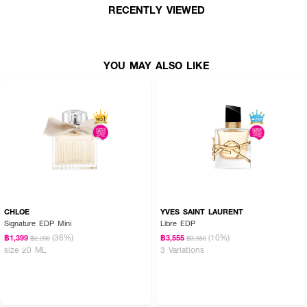
RECENTLY VIEWED
สัมผัสมนต์เสน่ห์แห่งฤดูร้อนกับน้ำหอม
VERSACE Pour femme Dylan Purple
EDP
กลิ่นใหม่ล่าสุดจากเวอร์ซาเช่
น้ำหอมที่เปรียบเสมือนคำเชิญให้คุณออกไปท่อง
เที่ยวด้วยความสนุกสนานมีชีวิตชีวาอย่างมีระดับ ด้วยกลิ่นหอมแนว Fruity-Floral-
Musky
กลิ่นหอมที่สดใสและสง่างาม มะกรูดระยิบระยับผสมผสานกับโทนสีแห่งความ
YOU MAY ALSO LIKE
สุขของส้มที่เพิ่งเก็บเกี่ยว ในขณะที่กลิ่นหอมอ่อนๆ ของดอกฟรีเซียจะส่งประกายสี
ม่วงสดใส
·
Top Notes:
Bitter orange Italy, Pear juice accord, Bergamot Italy
·
Middle Notes:
Purple freesia, Pomarose, Mohanial
·
Base Notes:
Iso e super, cedarwood Virginia, Ambrofix, Belambre,
Sylkolide
· ขนาด 30 ml.
CHLOE
YVES SAINT LAURENT
Signature EDP Mini
Libre EDP
(36%)
(10%)
฿1,399
฿3,555
฿2,200
฿3,950
size 20 ML
3 Variations