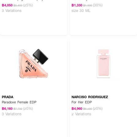
(25%)
(30%)
฿4,050
฿1,330
฿5,400
฿1,900
3 Variations
size 30 ML
PRADA
NARCISO RODRIGUEZ
Paradoxe Female EDP
For Her EDP
(20%)
(20%)
฿6,160
฿4,960
฿7,700
฿6,200
3 Variations
2 Variations