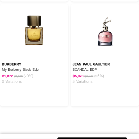
BURBERRY
JEAN PAUL GAULTIER
My Burberry Black Edp
SCANDAL EDP
(20%)
(25%)
฿2,872
฿5,078
฿3,590
฿6,770
3 Variations
2 Variations