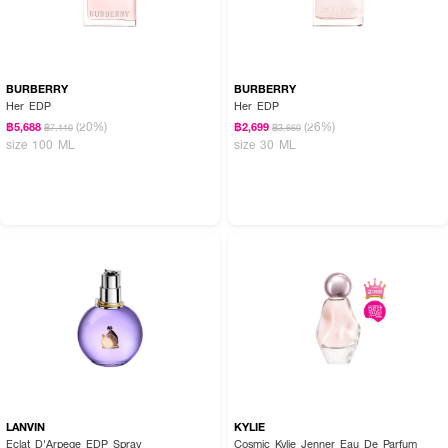
BURBERRY
BURBERRY
Her EDP
Her EDP
(20%)
(26%)
฿5,688
฿2,699
฿7,110
฿3,660
size 100 ML
size 30 ML
LANVIN
KYLIE
Eclat D'Arpege EDP Spray
Cosmic Kylie Jenner Eau De Parfum