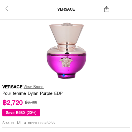
VERSACE
VERSACE
View Brand
Pour femme Dylan Purple EDP
฿2,720
฿3,400
Save
฿680 (20%)
Size 30 ML • 8011003876266