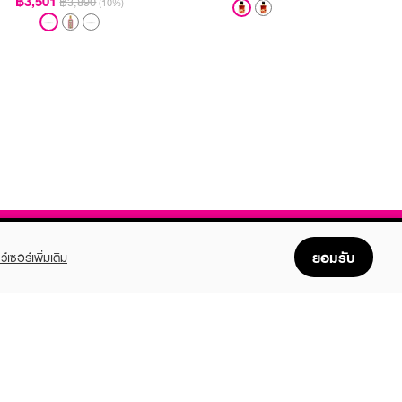
฿3,501
฿3,890
(10%)
ยอมรับ
ว์เซอร์เพิ่มเติม
FOLLOW US