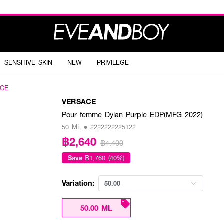
SENSITIVE SKIN
NEW
PRIVILEGE
ACE
VERSACE
Pour femme Dylan Purple EDP(MFG 2022)
50 ML • 2222222225122
฿2,640
฿4,400
Save
฿1,760 (40%)
Variation:
50.00
50.00 ML