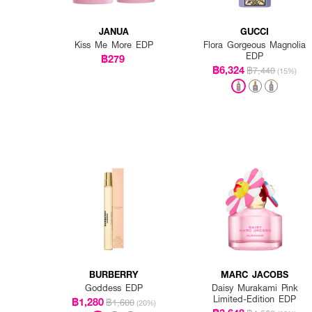
JANUA
GUCCI
Kiss Me More EDP
Flora Gorgeous Magnolia
EDP
฿279
฿6,324
฿7,440
(15%)
BURBERRY
MARC JACOBS
Goddess EDP
Daisy Murakami Pink
Limited-Edition EDP
฿1,280
฿1,600
(20%)