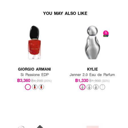
YOU MAY ALSO LIKE
GIORGIO ARMANI
KYLIE
Si Passione EDP
Jenner 2.0 Eau de Parfum
฿3,360
฿1,330
฿4,200
฿1,900
(20%)
(30%)