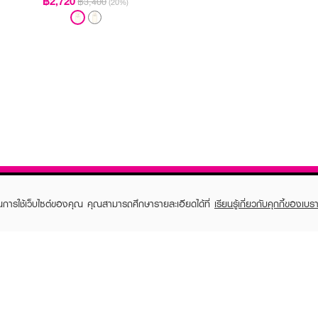
฿2,720
฿3,400
(20%)
ในการใช้เว็บไซต์ของคุณ คุณสามารถศึกษารายละเอียดได้ที่
เรียนรู้เกี่ยวกับคุกกี้ของเบรา
TOMER CARE
EVEANDBOY MEMBER
 Shopping
Member registration
 store