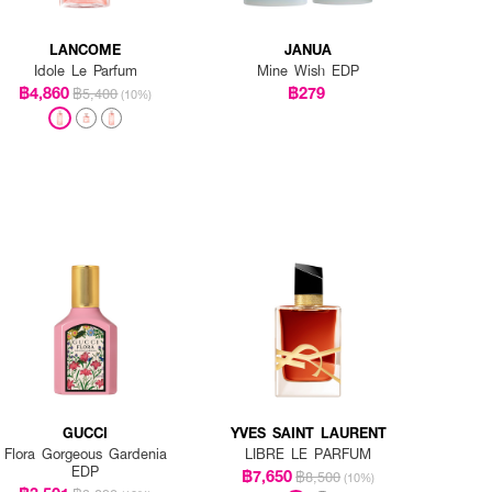
LANCOME
JANUA
Idole Le Parfum
Mine Wish EDP
฿4,860
฿279
฿5,400
(10%)
GUCCI
YVES SAINT LAURENT
Flora Gorgeous Gardenia
LIBRE LE PARFUM
EDP
฿7,650
฿8,500
(10%)