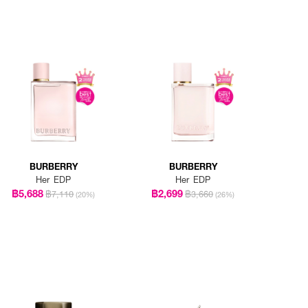
BURBERRY
BURBERRY
Her EDP
Her EDP
฿5,688
฿2,699
฿7,110
฿3,660
(20%)
(26%)