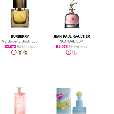
BURBERRY
JEAN PAUL GAULTIER
My Burberry Black Edp
SCANDAL EDP
฿2,872
฿5,078
฿3,590
฿6,770
(20%)
(25%)