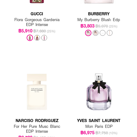
GUCCI
BURBERRY
Flora Gorgeous Gardenia
My Burberry Blush Edp
EDP Intense
฿3,803
฿5,070
(25%)
฿5,910
฿7,880
(25%)
NARCISO RODRIGUEZ
YVES SAINT LAURENT
For Her Pure Musc Blanc
Mon Paris EDP
EDP Intense
฿6,975
฿7,750
(10%)