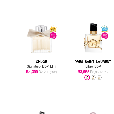
CHLOE
YVES SAINT LAURENT
Signature EDP Mini
Libre EDP
฿1,399
฿3,555
฿2,200
฿3,950
(36%)
(10%)