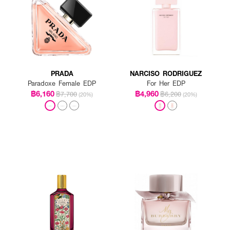
PRADA
NARCISO RODRIGUEZ
Paradoxe Female EDP
For Her EDP
฿6,160
฿4,960
฿7,700
฿6,200
(20%)
(20%)