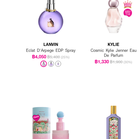
LANVIN
KYLIE
Eclat D'Arpege EDP Spray
Cosmic Kylie Jenner Eau
De Parfum
฿4,050
฿5,400
(25%)
฿1,330
฿1,900
(30%)