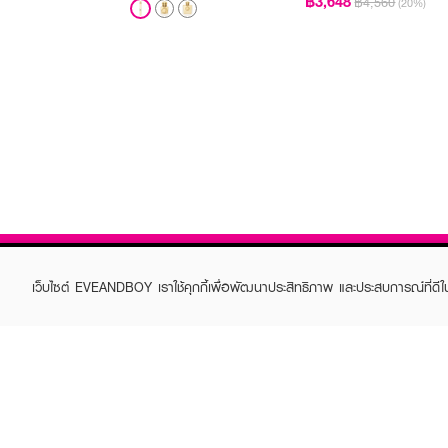
฿3,648
฿4,560
(20%)
เว็บไซต์ EVEANDBOY เราใช้คุกกี้เพื่อพัฒนาประสิทธิภาพ และประสบการณ์ที่ดี
ABOUT EVEANDBOY
CUS
Brand story
Online
Privacy Policy
Find a