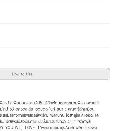
How to Use
วหน้า เพื่อมอบความชุ่มชื่น รู้สึกผ่อนคลายสบายผิว ดุจทำสปา
รมใหม่ วิชี่ อควอลเลีย เธอมอล ไนท์ สปา : คุณจะรู้สึกเหมือน
ยเสริมสร้างการเผยเซลล์ผิวใหม่ ผสานกับ ไฮยาลูโรนิคแอซิด และ
นอะหนะ เผยผิวเปล่งประกาย ชุ่มชื้นยาวนานกว่า 24H* *จากผล
 / WHY YOU WILL LOVE IT"ผลิตภัณฑ์บำรุง/มาส์กพอกบำรุงผิว