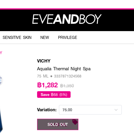
SENSITIVE SKIN
NEW
PRIVILEGE
Y
VICHY
Aqualia Thermal Night Spa
75 ML • 3337871324568
฿1,282
฿1,350
Save
฿68 (5%)
Variation:
75.00
75.00 ML
SOLD OUT