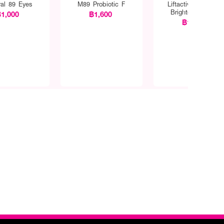
ral 89 Eyes
M89 Probiotic F
Liftactiv vitamin C
Brightening Skin
1,000
฿1,600
Corrector
฿1,600