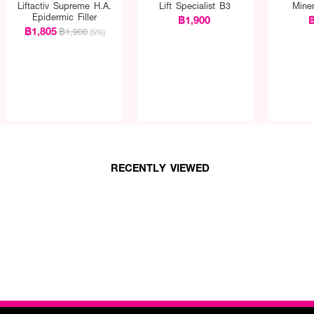
Liftactiv Supreme H.A.
Lift Specialist B3
Mine
Epidermic Filler
฿1,900
฿
฿1,805
฿1,900
(5%)
RECENTLY VIEWED