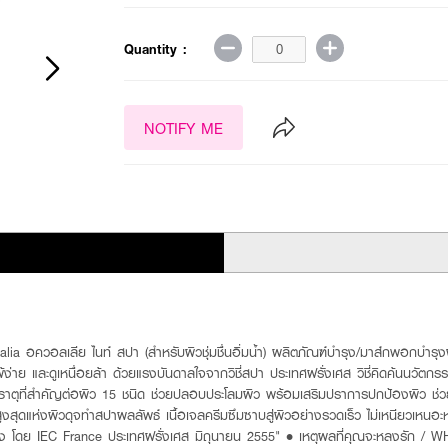
Quantity :
NOTIFY ME
ควอลเลีย ไนท์ สปา (สำหรับผิวชุ่มชื่นอิ่มน้ำ) ผลิตภัณฑ์บำรุง/มาส์กพอกบำรุงผิ
ง่าย และดูเหนื่อยล้า ด้วยแรงบันดาลใจจากวิชี่สปา ประเทศฝรั่งเศส วิชี่คิดค้นนวัตกร
่ธาตุที่สำคัญต่อผิว 15 ชนิด ช่วยปลอบประโลมผิว พร้อมเสริมปราการปกป้องผิว ช่ว
ี่สูงสุดแห่งผิวดุจทำสปาผลลัพธ์ เนื้อเจลครีมซึมซาบสู่ผิวอย่างรวดเร็ว ไม่เหนียวเห
่วโมง โดย IEC France ประเทศฝรั่งเศส มิถุนายน 2555" • เหตุผลที่คุณจะหลงรัก