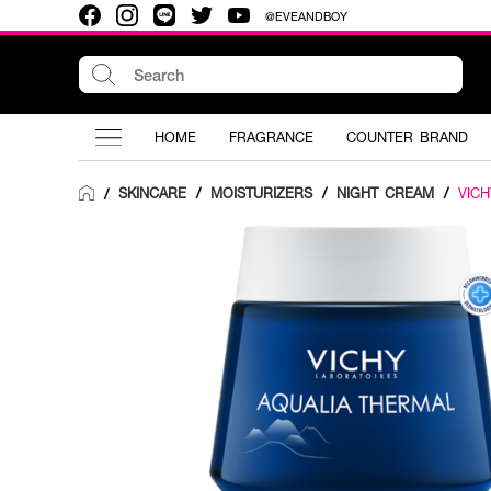
@EVEANDBOY
HOME
FRAGRANCE
COUNTER BRAND
SKINCARE
/
MOISTURIZERS
/
NIGHT CREAM
/
VICH
/