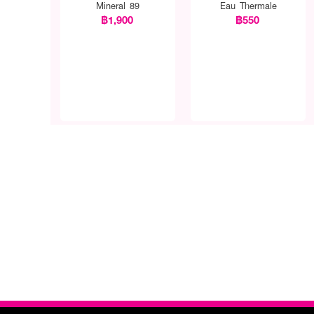
Mineral 89
Eau Thermale
฿1,900
฿550