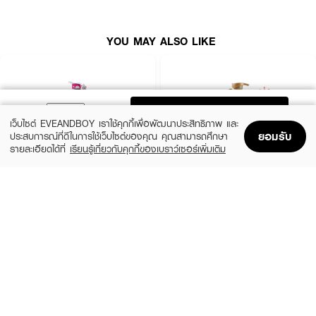
สลวย เรียบเนียน ไม่แห้งกร้าน และจัดทรงง่าย
● ขนาดพกพาสะดวก 95 มล. เหมาะสำหรับทุกสภาพเส้นผม โดยเฉพาะผมธรรมดา
YOU MAY ALSO LIKE
และผมมัน
● เลขที่ใบรับจดแจ้ง 10-2-6800036211
ADD TO BAG
How To Use:
เว็บไซต์ EVEANDBOY เราใช้คุกกี้เพื่อพัฒนาประสิทธิภาพ และ
● ชโลมแชมพูขจัดรังแคลงบนเส้นผมและหนังศีรษะที่เปียกชุ่มในปริมาณที่เหมาะสม
ยอมรับ
ประสบการณ์ที่ดีในการใช้เว็บไซต์ของคุณ คุณสามารถศึกษา
รายละเอียดได้ที่
เรียนรู้เกี่ยวกับคุกกี้ของเบราว์เซอร์เพิ่มเติม
● นวดคลึงหนังศีรษะและเส้นผมอย่างเบามือจนเกิดฟองนุ่มละเอียด ทิ้งไว้อย่างนุ่ม
Home
Home
Promotions
Promotions
Shopping Bag
Shopping Bag
Account
Account
นวลประมาณ 2 นาที เพื่อให้สารบำรุงซึมซาบเข้าทำงานได้อย่างเต็มประสิทธิภาพ
XEILTECH-EX
DAENG GI MEO RI
● ล้างออกด้วยน้ำสะอาดให้หมดจด โดยไม่ทิ้งความมันเหนอะหนะ
Professional Detox & Hydrate Micellar
Jingi Anti-Hair Loss Shampoo
Shampoo
● เพื่อผลลัพธ์ที่ชัดเจนที่สุด ควรใช้เป็นประจำสัปดาห์ละ 3 ครั้ง ต่อเนื่องกันอย่าง
(44%)
฿950
฿1,690
น้อย 4 สัปดาห์
(49%)
฿179
฿350
size 500 ML
size 500 ML
Ingredients:
AQUA / WATER / EAU, SODIUM LAURETH SULFATE, GLYCOL
DISTEARATE, COCO-BETAINE, GLYCERIN, DIMETHICONE, SELENIUM