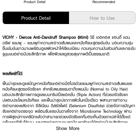
Product Detail
Recommended
Product Detail
How to Use
VICHY - Dercos Anti-Dandruff Shampoo (95ml)
วิชี่ เดอคอส แอนตี้ แดน
ดรัฟ แชมพู – แชมพูทำความสะอาดเส้นผมและหนังศีรษะสูตรเข้มข้น มอบความชุ่ม
ชื้นเข้มข้นยาวนานพร้อมดูแลผิวหน้าให้เรียบเนียน ควบคุมความมันส่วนเกินและกระชับ
รูขุมขนอย่างมีประสิทธิภาพ เพื่อผิวแลดูสวยสุขภาพดีเป็นธรรมชาติ
ผลลัพธ์ที่ได้:
ฟื้นบำรุงและดูแลปัญหาหนังศีรษะอย่างมือโปรด้วยแชมพูทำความสะอาดเส้นผมและ
หนังศีรษะสูตรขจัดรังแค สำหรับผมธรรมดาถึงผมมัน (Normal to Oily Hair)
มอบประสิทธิภาพการดูแลแบบทริปเปิ้ลแอคชั่น (Triple Action) ที่ช่วยขจัดรังแค
ปลอบประโลมหนังศีรษะ และฟื้นบำรุงปราการผิวในหนึ่งเดียว ผสานการทำงาน
อย่างทรงพลังจาก ซีลีเนียม ดิสซัลไฟด์ (Selenium Disulfide) ช่วยจัดการปัญหา
รังแคอย่างตรงจุด พร้อมรับแรงบันดาลใจจาก Microbiome Technology ผ่าน
การพิสูจน์ทางคลินิกแล้วว่าสามารถช่วยขจัดรังแคที่มองเห็นด้วยตาเปล่าได้ตั้งแต่
ครั้งแรกที่เริ่มใช้งาน และคอยช่วยควบคุมลดปัญหารังแคได้อย่างมีประสิทธิภาพ
ยาวนานต่อเนื่องถึง 6 สัปดาห์ นอกจากนี้ยังอุดมด้วยคุณค่าบำรุงจากวิตามินอีอะ
Show More
ซิเตท (Tocopheryl Acetate) ทำหน้าที่ร่วมกับซาลิไซลิกแอซิด (Salicylic Acid) และ