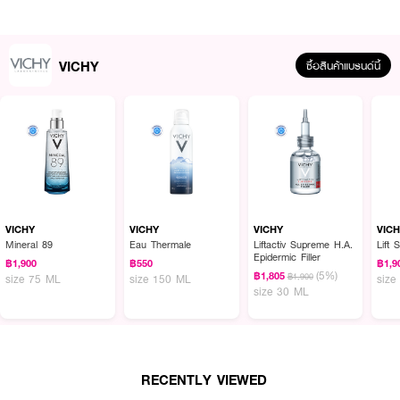
เซราไมด์ (Ceramide / 2-Oleamido-1,3-Octadecanediol) ในการกักเก็บและล็อค
ความชุ่มชื้นยาวนาน ช่วยซ่อมแซมและฟื้นบำรุงเกราะคุ้มกันของหนังศีรษะ ป้องกัน
ปัญหาหนังศีรษะแห้งลอก แสบร้อน หรือคันระคายเคืองได้อย่างดีเยี่ยม เนื้อแชมพู
สูตร Paraben Free มีความละเอียด อ่อนโยนสูง และผ่านการทดสอบโดยผู้
VICHY
ซื้อสินค้าแบรนด์นี้
เชี่ยวชาญด้านผิวพรรณแล้วว่าไม่ทำลายสมดุลตามธรรมชาติ ฟองนุ่มละมุนล้าง
ออกง่าย ไม่เหนียวเหนอะหนะ ไม่ตกร่องสะสม ไม่แคร็ก และไม่ทิ้งคราบขุยแป้งขาวบน
เส้นผม ช่วยให้ผมสะอาด เบาสบาย นุ่มสลวย เงางาม มีออร่า และแลดูสุขภาพดี
อย่างเป็นธรรมชาติในทุกวัน
● วิชี่ เดอคอส แอนตี้ แดนดรัฟ นอร์มอล ทู ออยล์ลี่ แฮร์ (ผลิตภัณฑ์ทำความ
สะอาดเส้นผมและหนังศีรษะ)
● Selenium Disulfide & Microbiome Tech พลังการขจัดรังแคฝังลึกอย่าง
VICHY
VICHY
VICHY
VIC
ตรงจุด เคลียร์รังแคที่มองเห็นได้ตั้งแต่ครั้งแรก และคุมรังแคยาวนาน 6 สัปดาห์
Mineral 89
Eau Thermale
Liftactiv Supreme H.A.
Lift 
Epidermic Filler
● Ceramide & Vitamin E Repair ฟื้นบำรุงและเสริมสร้างปราการผิวของหนัง
฿1,900
฿550
฿1,9
(5%)
฿1,805
ศีรษะให้แข็งแรง เติมเต็มและล็อคความชุ่มชื้น ลดอาการคัน แสบ และระคายเคือง
฿1,900
size 75 ML
size 150 ML
size
size 30 ML
● Salicylic Acid & Deep Cleansing ช่วยผลัดเซลล์ผิวเสื่อมสภาพอย่างอ่อน
โยน ควบคุมความมันส่วนเกินบนหนังศีรษะ และช่วยให้รูขุมขนรากผมสะอาดสดชื่น
● Paraben Free & Gentle Formula สูตรปราศจากพาราเบน อ่อนโยน ผ่านการ
ทดสอบจากผู้เชี่ยวชาญด้านผิวพรรณ ไม่ตกร่องอุดตัน ไม่แคร็กเป็นคราบ
RECENTLY VIEWED
● แบรนด์อันดับ 1 ที่แพทย์ผิวหนังทั่วโลกแนะนำสำหรับรังแค ช่วยให้เส้นผมนุ่ม